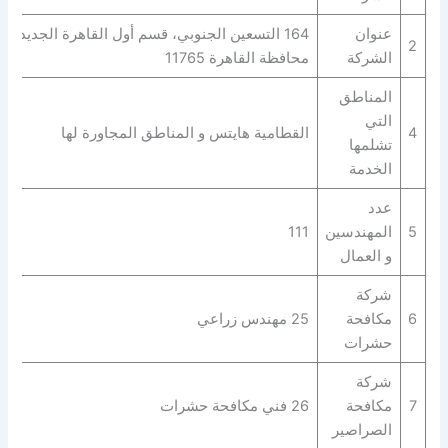
عنوان
164 التسعين الجنوبي، قسم أول القاهرة الجديدة،
2
الشركة
محافظة القاهرة‬ 11765
المناطق
التي
4
القطامية هايتس و المناطق المجاورة لها
تشلمها
الخدمة
عدد
5
المهندسين
111
و العمال
شركة
6
مكافحة
25 مهندس زراعي
حشرات
شركة
7
مكافحة
26 فني مكافحة حشرات
الصراصير