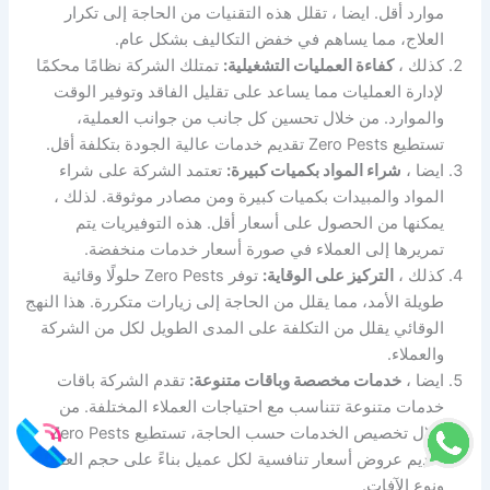
موارد أقل. ايضا ، تقلل هذه التقنيات من الحاجة إلى تكرار
العلاج، مما يساهم في خفض التكاليف بشكل عام.
كذلك ،
كفاءة العمليات التشغيلية:
تمتلك الشركة نظامًا محكمًا
لإدارة العمليات مما يساعد على تقليل الفاقد وتوفير الوقت
والموارد. من خلال تحسين كل جانب من جوانب العملية،
تستطيع Zero Pests تقديم خدمات عالية الجودة بتكلفة أقل.
ايضا ،
شراء المواد بكميات كبيرة:
تعتمد الشركة على شراء
المواد والمبيدات بكميات كبيرة ومن مصادر موثوقة. لذلك ،
يمكنها من الحصول على أسعار أقل. هذه التوفيريات يتم
تمريرها إلى العملاء في صورة أسعار خدمات منخفضة.
كذلك ،
التركيز على الوقاية:
توفر Zero Pests حلولًا وقائية
طويلة الأمد، مما يقلل من الحاجة إلى زيارات متكررة. هذا النهج
الوقائي يقلل من التكلفة على المدى الطويل لكل من الشركة
والعملاء.
ايضا ،
خدمات مخصصة وباقات متنوعة:
تقدم الشركة باقات
خدمات متنوعة تتناسب مع احتياجات العملاء المختلفة. من
خلال تخصيص الخدمات حسب الحاجة، تستطيع Zero Pests
تقديم عروض أسعار تنافسية لكل عميل بناءً على حجم العمل
ونوع الآفات.