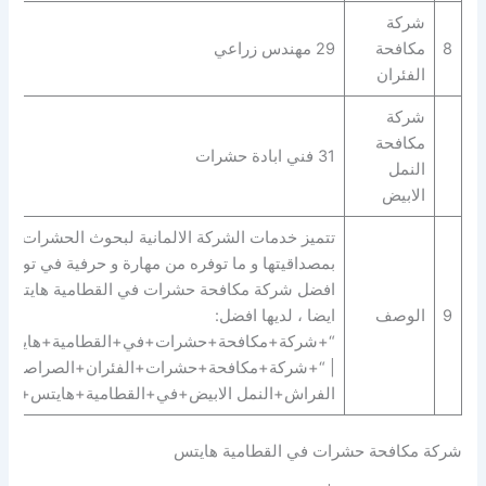
شركة
8
مكافحة
29 مهندس زراعي
الفئران
شركة
مكافحة
31 فني ابادة حشرات
النمل
الابيض
تتميز خدمات الشركة الالمانية لبحوث الحشرات
بمصداقيتها و ما توفره من مهارة و حرفية في توفير
افضل شركة مكافحة حشرات في القطامية هايتس.
9
الوصف
ايضا ، لديها افضل:
“+شركة+مكافحة+حشرات+في+القطامية+هايتس
| “+شركة+مكافحة+حشرات+الفئران+الصراصير+
الفراش+النمل الابيض+في+القطامية+هايتس+”.
شركة مكافحة حشرات في القطامية هايتس