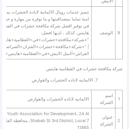
الابيض
تتميز خدمات رويال الالمانية لابادة الحشرات بمبيدا
امنة تماما بمصداقيتها و ما توفره من مهارة و حرفية
في توفير افضل شركة مكافحة حشرات في القطامي
9
الوصف
هايتس. كذلك ، لديها افضل:
“+شركة+مكافحة+حشرات+في+القطامية+هايتس
| “+شركة+مكافحة+حشرات+الفئران+الصراصير+
الفراش+النمل الابيض+في+القطامية+هايتس+”.
شركة مكافحة حشرات في القطامية هايتس
7. الالمانيه لاباده الحشرات والقوارض‎‎‎
اسم
1
الالمانيه لاباده الحشرات والقوارض‎‎‎
الشركة
Youth Association for Development، 24 Al
عنوان
2
Shabab St 3rd District, Local 7، محافظة القاهر‬
الشركة
11865