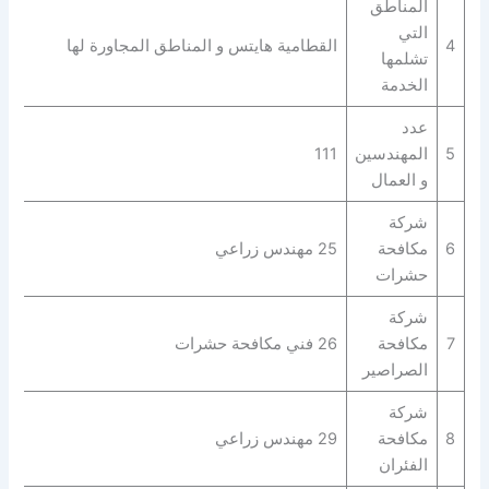
المناطق
التي
4
القطامية هايتس و المناطق المجاورة لها
تشلمها
الخدمة
عدد
5
المهندسين
111
و العمال
شركة
6
مكافحة
25 مهندس زراعي
حشرات
شركة
7
مكافحة
26 فني مكافحة حشرات
الصراصير
شركة
8
مكافحة
29 مهندس زراعي
الفئران