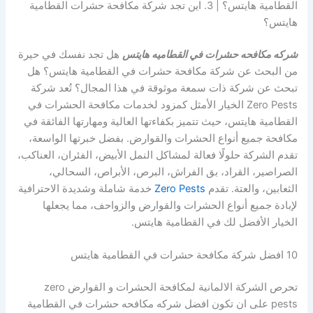
القطامية هايتس؟ | 3. اين تجد شركة مكافحة حشرات القطامية
هايتس؟
شركه مكافحه حشرات في القطاميه هايتس
هل تجد نفسك في حيرة
من البحث عن شركة مكافحة حشرات في القطامية هايتس؟ هل
تبحث عن شركة ذات سمعة موثوقة في هذا المجال؟ تُعد شركة
Zero Pests الخيار الأمثل كمزود لخدمات مكافحة الحشرات في
القطامية هايتس، حيث تتميز بكفاءتها العالية ومهارتها الفائقة في
مكافحة جميع أنواع الحشرات والقوارض. بفضل خبرتها الواسعة،
تقدم الشركة حلولًا فعالة لمشاكل النمل الأبيض، الفئران، العناكب،
الصراصير، القراد، بق الفراش، البرص، الأبراص، السحالي،
الثعابين، والعتة. تقدم
Zero Pests
خدمة شاملة وشديدة الاحترافية
لإبادة جميع أنواع الحشرات والقوارض والزواحف، مما يجعلها
الخيار الأفضل لك في القطامية هايتس.
10 افضل شركة مكافحة حشرات في القطامية هايتس
تحرص الشركة الالمانية لمكافحة الحشرات و القوارض zero
pests على ان تكون افضل شركه مكافحه حشرات في القطامية