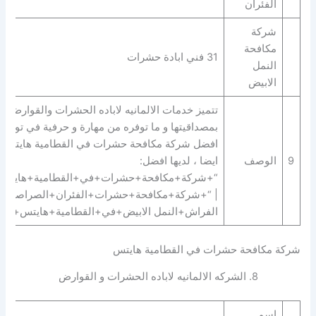
الفئران
شركة
مكافحة
31 فني ابادة حشرات
النمل
الابيض
بمصداقيتها و ما توفره من مهارة و حرفية في توفير
افضل شركة مكافحة حشرات في القطامية هايتس.
9
الوصف
ايضا ، لديها افضل:
“+شركة+مكافحة+حشرات+في+القطامية+هايتس
| “+شركة+مكافحة+حشرات+الفئران+الصراصير+
الفراش+النمل الابيض+في+القطامية+هايتس+”.
شركة مكافحة حشرات في القطامية هايتس
8. الشركه الالمانيه لاباده الحشرات و القوارض
اسم