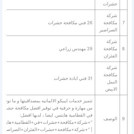
حشرات
شركة
7
مكافحة
26 فني مكافحة حشرات
الصراصير
شركة
8
مكافحة
29 مهندس زراعي
الفئران
شركة
مكافحة
31 فني ابادة حشرات
النمل
الابيض
تتميز خدمات ايبيكو الالمانيه بمصداقيتها و ما توفره
من مهارة و حرفية في توفير افضل مكافحة حشرات
في القطامية هايتس. ايضا ، لديها افضل:
9
الوصف
“+شركة+مكافحة+حشرات+في+القطامية+هايتس
| “+شركة+مكافحة+حشرات+الفئران+الصراصير+