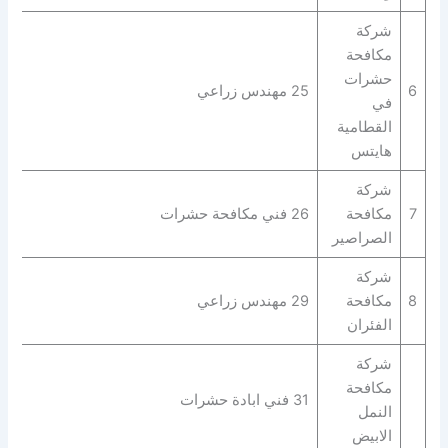
شركة
مكافحة
حشرات
6
25 مهندس زراعي
في
القطامية
هايتس
شركة
7
مكافحة
26 فني مكافحة حشرات
الصراصير
شركة
8
مكافحة
29 مهندس زراعي
الفئران
شركة
مكافحة
31 فني ابادة حشرات
النمل
الابيض