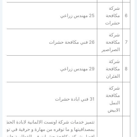
شركة
6
مكافحة
25 مهندس زراعي
حشرات
شركة
7
مكافحة
26 فني مكافحة حشرات
الصراصير
شركة
8
مكافحة
29 مهندس زراعي
الفئران
شركة
مكافحة
31 فني ابادة حشرات
النمل
الابيض
تتميز خدمات شركة اونست الالمانية لابادة الحشرا
بمصداقيتها و ما توفره من مهارة و حرفية في توفير
افضل شركة مكافحة حشرات في القطامية هايتس.