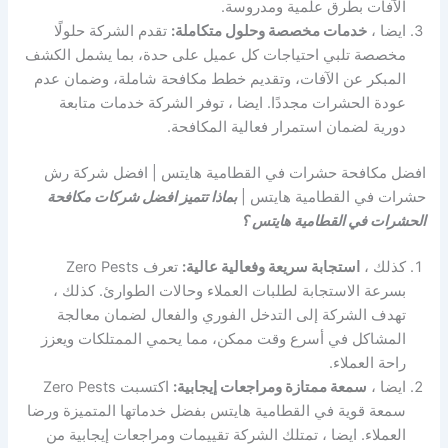
الآفات بطرق علمية ومدروسة.
ايضا ،
خدمات مخصصة وحلول متكاملة:
تقدم الشركة حلولًا
مخصصة تلبي احتياجات كل عميل على حدة، بما يشمل الكشف
المبكر عن الآفات، وتقديم خطط مكافحة شاملة، وضمان عدم
عودة الحشرات مجددًا. ايضا ، توفر الشركة خدمات متابعة
دورية لضمان استمرار فعالية المكافحة.
افضل مكافحة حشرات في القطامية هايتس | افضل شركة رش
حشرات في القطامية هايتس |
بماذا تتميز افضل شركات مكافحة
الحشرات في القطامية هايتس ؟
كذلك ،
استجابة سريعة وفعالية عالية:
تعرف Zero Pests
بسرعة الاستجابة لطلبات العملاء وحالات الطوارئ. كذلك ،
تهدف الشركة إلى التدخل الفوري والفعال لضمان معالجة
المشاكل في أسرع وقت ممكن، مما يحمي الممتلكات ويعزز
راحة العملاء.
ايضا ،
سمعة ممتازة ومراجعات إيجابية:
اكتسبت Zero Pests
سمعة قوية في القطامية هايتس بفضل خدماتها المتميزة ورضا
العملاء. ايضا ، تمتلك الشركة تقييمات ومراجعات إيجابية من