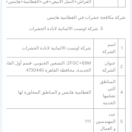
الفراش+النمل الابيض+في+القطامية+هايتس+”.
شركة مكافحة حشرات في القطامية هايتس
5. شركة اونست الالمانية لابادة الحشرات
اسم
1
شركة اونست الالمانية لابادة الحشرات
الشركة
عنوان
2FGC+69M، التسعين الجنوبي، قسم أول القاهرة
2
الشركة
الجديدة، محافظة القاهرة‬ 4730440
المناطق
التي
4
القطامية هايتس و المناطق المجاورة لها
تشلمها
الخدمة
عدد
5
المهندسين
111
و العمال