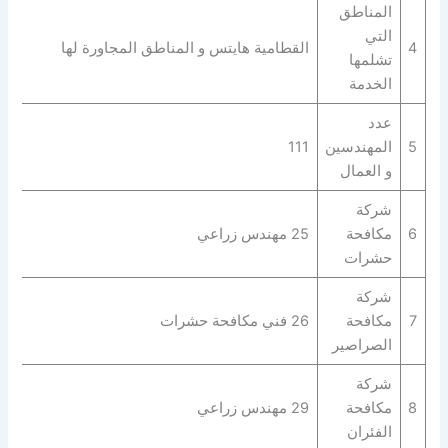
المناطق
التي
4
القطامية هايتس و المناطق المجاورة لها
تشلمها
الخدمة
عدد
5
المهندسين
111
و العمال
شركة
6
مكافحة
25 مهندس زراعي
حشرات
شركة
7
مكافحة
26 فني مكافحة حشرات
الصراصير
شركة
8
مكافحة
29 مهندس زراعي
الفئران