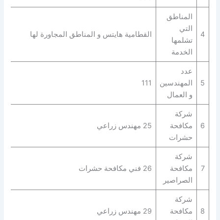
المناطق
التي
4
القطامية هايتس و المناطق المجاورة لها
تشلمها
الخدمة
عدد
5
المهندسين
111
و العمال
شركة
6
مكافحة
25 مهندس زراعي
حشرات
شركة
7
مكافحة
26 فني مكافحة حشرات
الصراصير
شركة
8
مكافحة
29 مهندس زراعي