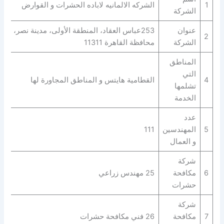
1
الشركه الالمانيه لاباده الحشرات و القوارض
الشركة
عنوان
253عباس العقاد، المنطقة الأولى، مدينة نصر،
2
الشركة
محافظة القاهرة‬ 11311
المناطق
التي
4
القطامية هايتس و المناطق المجاورة لها
تشلمها
الخدمة
عدد
5
المهندسين
111
و العمال
شركة
6
مكافحة
25 مهندس زراعي
حشرات
شركة
7
مكافحة
26 فني مكافحة حشرات