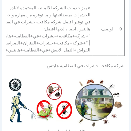
تتميز خدمات الشركة الالمانية المعتمدة لابادة
الحشرات بمصداقيتها و ما توفره من مهارة و حرفية
في توفير افضل شركة مكافحة حشرات في القطامي
9
الوصف
هايتس. ايضا ، لديها افضل:
“+شركة+مكافحة+حشرات+في+القطامية+هايتس
| “+شركة+مكافحة+حشرات+الفئران+الصراصير+
الفراش+النمل الابيض+في+القطامية+هايتس+”.
شركة مكافحة حشرات في القطامية هايتس