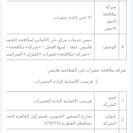
شركة
مكافحة
31 فني ابادة حشرات
النمل
الابيض
تتميز خدمات مركز باير الالماني لمكافحة الحشرات
9
الوصف
هايتس. ايضا ، لديها افضل: “+شركة+مكافحة+حش
“+شركة+مكافحة+حشرات+الفئران+الصراصير+بق+ال
شركة مكافحة حشرات في القطامية هايتس
2. فرست الالمانية لإبادة الحشرات
اسم
1
فرست الالمانية لإبادة الحشرات
الشركة
عنوان
شارع التسعين الجنوبي، قسم أول القاهرة الجديدة،
2
الشركة
محافظة القاهرة‬ 4730110