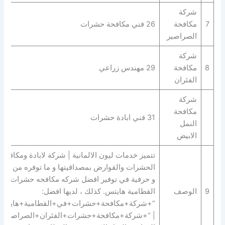
شركة
7
مكافحة
26 فني مكافحة حشرات
الصراصير
شركة
8
مكافحة
29 مهندس زراعي
الفئران
شركة
مكافحة
31 فني ابادة حشرات
النمل
الابيض
تتميز خدمات ليون الالمانية | شركة لابادة ومكافحة
الحشرات والقوارض بمصداقيتها و ما توفره من مهار
و حرفية في توفير افضل شركه مكافحه حشرات في
9
الوصف
القطامية هايتس. كذلك ، لديها افضل:
“+شركة+مكافحة+حشرات+في+القطامية+هايتس
| “+شركة+مكافحة+حشرات+الفئران+الصراصير+