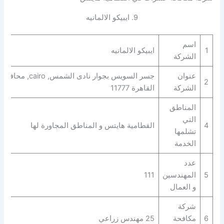
9. ايبيكو الالمانيه
اسم
1
ايبيكو الالمانيه
الشركة
عنوان
جسر السويس بجوار نادى الشمس, cairo, محافظة
2
الشركة
القاهرة‬ 11777
المناطق
التي
4
القطامية هايتس و المناطق المجاورة لها
تشلمها
الخدمة
عدد
5
المهندسين
111
و العمال
شركة
6
مكافحة
25 مهندس زراعي