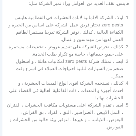
هايتس. تقف العديد من العوامل وراء تميز الشركة مثل:
اولا ، الشركة الالمانية لابادة الحشرات في القطامية هايتس
zero pests تختار فريق عمل الشركة على اساس من الخبرة و
الكفاءة العالية . كذلك ، توفر الشركة تدريبا مستمرا لطاقم
العمل لديها من مهندسين و عمال.
كذلك ، تحرص الشركة على تقديم عروض ، تخفيضات مستمرة
على جميع خدماتها ، خاصة مع تكرار طلب الخدمة.
ايضا ، تمتلك شركة zero pests امكانيات هائلة ، و اسطول
ضخم من السيارات لتلبية احتياجات العملاء في اسرع وقت
ممكن.
كذلك ، تستخدم الشركة اقوى انواع المبيدات الحشرية ، و
احدث أجهزة و المعدات ، ذات الفاعلية العالية في القضاء على
الحشرات نهائيا.
ايضا ، تقدم الشركة اعلى مستويات مكافحة الحشرات ، الفئران
، النمل الابيض ، الصراصير ، البق ، القراد ، بق الفراش ،
البعوض ، الذباب، .. و غيرها ، لتوفير بيئة خالية من الحشرات و
القوارض.