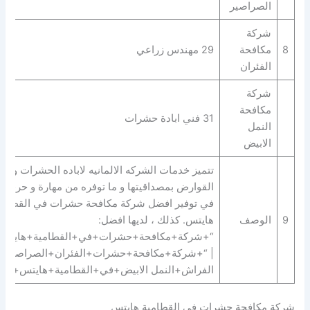
الصراصير
شركة
8
مكافحة
29 مهندس زراعي
الفئران
شركة
مكافحة
31 فني ابادة حشرات
النمل
الابيض
تتميز خدمات الشركه الالمانيه لاباده الحشرات و
القوارض بمصداقيتها و ما توفره من مهارة و حرفية
في توفير افضل شركة مكافحة حشرات في القطامي
9
الوصف
هايتس. كذلك ، لديها افضل:
“+شركة+مكافحة+حشرات+في+القطامية+هايتس
| “+شركة+مكافحة+حشرات+الفئران+الصراصير+
الفراش+النمل الابيض+في+القطامية+هايتس+”.
شركة مكافحة حشرات في القطامية هايتس