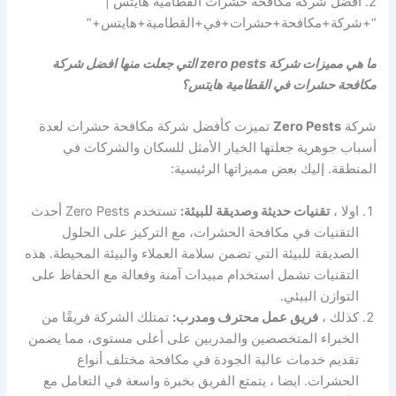
2. أفضل شركة مكافحة حشرات القطامية هايتس |
“+شركة+مكافحة+حشرات+في+القطامية+هايتس+”
ما هي مميزات شركة zero pests التي جعلت منها افضل شركة
مكافحة حشرات في القطامية هايتس؟
شركة
Zero Pests
تميزت كأفضل شركة مكافحة حشرات لعدة
أسباب جوهرية جعلتها الخيار الأمثل للسكان والشركات في
المنطقة. إليك بعض مميزاتها الرئيسية:
اولا ،
تقنيات حديثة وصديقة للبيئة:
تستخدم Zero Pests أحدث
التقنيات في مكافحة الحشرات، مع التركيز على الحلول
الصديقة للبيئة التي تضمن سلامة العملاء والبيئة المحيطة. هذه
التقنيات تشمل استخدام مبيدات آمنة وفعالة مع الحفاظ على
التوازن البيئي.
كذلك ،
فريق عمل محترف ومدرب:
تمتلك الشركة فريقًا من
الخبراء المتخصصين والمدربين على أعلى مستوى، مما يضمن
تقديم خدمات عالية الجودة في مكافحة مختلف أنواع
الحشرات. ايضا ، يتمتع الفريق بخبرة واسعة في التعامل مع