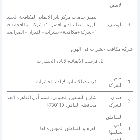
الابيض
تتميز خدمات مركز باير الالماني لمكافحة الحشرات
9
الوصف
الهرم. ايضا ، لديها افضل: “+شركة+مكافحة+حشر
“+شركة+مكافحة+حشرات+الفئران+الصراصير+بق+ال
شركة مكافحة حشرات في الهرم
2. فرست الالمانية لإبادة الحشرات
اسم
1
فرست الالمانية لإبادة الحشرات
الشركة
عنوان
شارع التسعين الجنوبي، قسم أول القاهرة الجديدة،
2
الشركة
محافظة القاهرة‬ 4730110
المناطق
التي
4
الهرم و المناطق المجاورة لها
تشلمها
الخدمة