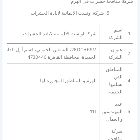
شركة مكافحة حشرات في الهرم
5. شركة اونست الالمانية لابادة الحشرات
اسم
1
شركة اونست الالمانية لابادة الحشرات
الشركة
عنوان
2FGC+69M، التسعين الجنوبي، قسم أول القاهرة
2
الشركة
الجديدة، محافظة القاهرة‬ 4730440
المناطق
التي
4
الهرم و المناطق المجاورة لها
تشلمها
الخدمة
عدد
5
المهندسين
111
و العمال
شركة
مكافحة