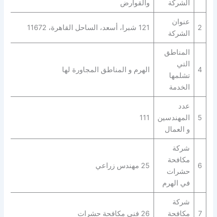
الشركة
والقوارض
عنوان
2
121 شبرا، أسعد، الساحل القاهرة، 11672
الشركة
المناطق
التي
4
الهرم و المناطق المجاورة لها
تشلمها
الخدمة
عدد
5
المهندسين
111
و العمال
شركة
مكافحة
6
25 مهندس زراعي
حشرات
في الهرم
شركة
7
مكافحة
26 فني مكافحة حشرات