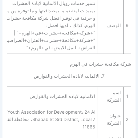
تتميز خدمات رويال الالمانية لابادة الحشرات
بمبيدات امنة تماما بمصداقيتها و ما توفره من مهارة
و حرفية في توفير افضل شركة مكافحة حشرات في
9
الوصف
الهرم. كذلك ، لديها افضل:
“+شركة+مكافحة+حشرات+في+الهرم+” |
“+شركة+مكافحة+حشرات+الفئران+الصراصير+ب
الفراش+النمل الابيض+في+الهرم+”.
شركة مكافحة حشرات في الهرم
7. الالمانيه لاباده الحشرات والقوارض‎‎‎
اسم
1
الالمانيه لاباده الحشرات والقوارض‎‎‎
الشركة
Youth Association for Development، 24 Al
عنوان
2
Shabab St 3rd District, Local 7، محافظة القاهر‬
الشركة
11865