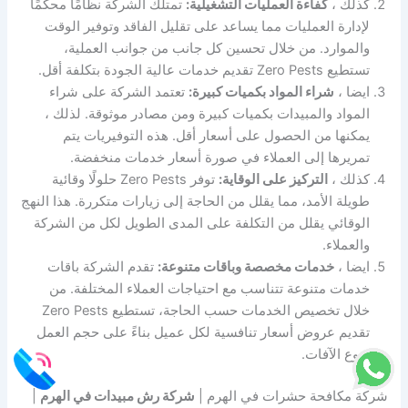
كذلك ،
كفاءة العمليات التشغيلية:
تمتلك الشركة نظامًا محكمًا
لإدارة العمليات مما يساعد على تقليل الفاقد وتوفير الوقت
والموارد. من خلال تحسين كل جانب من جوانب العملية،
تستطيع Zero Pests تقديم خدمات عالية الجودة بتكلفة أقل.
ايضا ،
شراء المواد بكميات كبيرة:
تعتمد الشركة على شراء
المواد والمبيدات بكميات كبيرة ومن مصادر موثوقة. لذلك ،
يمكنها من الحصول على أسعار أقل. هذه التوفيريات يتم
تمريرها إلى العملاء في صورة أسعار خدمات منخفضة.
كذلك ،
التركيز على الوقاية:
توفر Zero Pests حلولًا وقائية
طويلة الأمد، مما يقلل من الحاجة إلى زيارات متكررة. هذا النهج
الوقائي يقلل من التكلفة على المدى الطويل لكل من الشركة
والعملاء.
ايضا ،
خدمات مخصصة وباقات متنوعة:
تقدم الشركة باقات
خدمات متنوعة تتناسب مع احتياجات العملاء المختلفة. من
خلال تخصيص الخدمات حسب الحاجة، تستطيع Zero Pests
تقديم عروض أسعار تنافسية لكل عميل بناءً على حجم العمل
ونوع الآفات.
شركة مكافحة حشرات في الهرم |
شركة رش مبيدات في الهرم
|