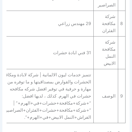
الصراصير
شركة
8
مكافحة
29 مهندس زراعي
الفئران
شركة
مكافحة
31 فني ابادة حشرات
النمل
الابيض
تتميز خدمات ليون الالمانية | شركة لابادة ومكافحة
الحشرات والقوارض بمصداقيتها و ما توفره من
مهارة و حرفية في توفير افضل شركه مكافحه
9
الوصف
حشرات في الهرم. كذلك ، لديها افضل:
“+شركة+مكافحة+حشرات+في+الهرم+” |
“+شركة+مكافحة+حشرات+الفئران+الصراصير+ب
الفراش+النمل الابيض+في+الهرم+”.