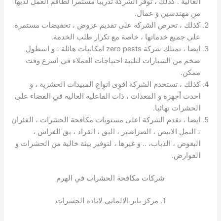
العالية . كذلك ، توفر الشركة تدريبا مستمرا لطاقم العمل لديها
من مهندسين و عمال.
كذلك ، تحرص الشركة على تقديم عروض ، تخفيضات مستمرة
على جميع خدماتها ، خاصة مع تكرار طلب الخدمة.
ايضا ، تمتلك شركة zero pests امكانيات هائلة ، و اسطول
ضخم من السيارات لتلبية احتياجات العملاء في اسرع وقت
ممكن.
كذلك ، تستخدم الشركة اقوى انواع المبيدات الحشرية ، و
احدث أجهزة و المعدات ، ذات الفاعلية العالية في القضاء على
الحشرات نهائيا.
ايضا ، تقدم الشركة اعلى مستويات مكافحة الحشرات ، الفئران
، النمل الابيض ، الصراصير ، البق ، القراد ، بق الفراش ،
البعوض ، الذباب، .. و غيرها ، لتوفير بيئة خالية من الحشرات و
القوارض.
شركات مكافحة الحشرات في الهرم
1. مركز باير الالماني لاباده الحشرات