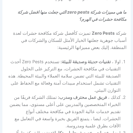
ما هي مميزات شركة zero pests التي جعلت منها افضل شركة
مكافحة حشرات في الهرم؟
شركة
Zero Pests
تميزت كأفضل شركة مكافحة حشرات لعدة
أسباب جوهرية جعلتها الخيار الأمثل للسكان والشركات في
المنطقة. إليك بعض مميزاتها الرئيسية:
اولا ،
تقنيات حديثة وصديقة للبيئة:
تستخدم Zero Pests أحدث
التقنيات في مكافحة الحشرات، مع التركيز على الحلول
الصديقة للبيئة التي تضمن سلامة العملاء والبيئة المحيطة. هذه
التقنيات تشمل استخدام مبيدات آمنة وفعالة مع الحفاظ على
التوازن البيئي.
كذلك ،
فريق عمل محترف ومدرب:
تمتلك الشركة فريقًا من
الخبراء المتخصصين والمدربين على أعلى مستوى، مما يضمن
تقديم خدمات عالية الجودة في مكافحة مختلف أنواع
الحشرات. ايضا ، يتمتع الفريق بخبرة واسعة في التعامل مع
الآفات بطرق علمية ومدروسة.
ايضا ،
خدمات مخصصة وحلول متكاملة:
تقدم الشركة حلولًا