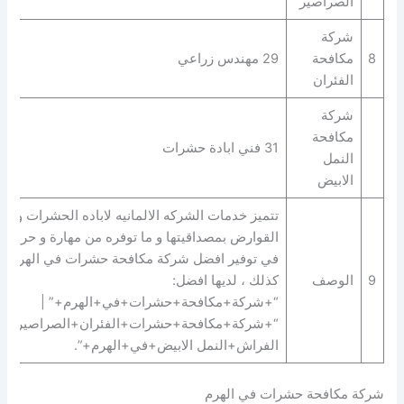
الصراصير
شركة
8
مكافحة
29 مهندس زراعي
الفئران
شركة
مكافحة
31 فني ابادة حشرات
النمل
الابيض
تتميز خدمات الشركه الالمانيه لاباده الحشرات و
القوارض بمصداقيتها و ما توفره من مهارة و حرفية
في توفير افضل شركة مكافحة حشرات في الهرم.
9
الوصف
كذلك ، لديها افضل:
“+شركة+مكافحة+حشرات+في+الهرم+” |
“+شركة+مكافحة+حشرات+الفئران+الصراصير+ب
الفراش+النمل الابيض+في+الهرم+”.
شركة مكافحة حشرات في الهرم