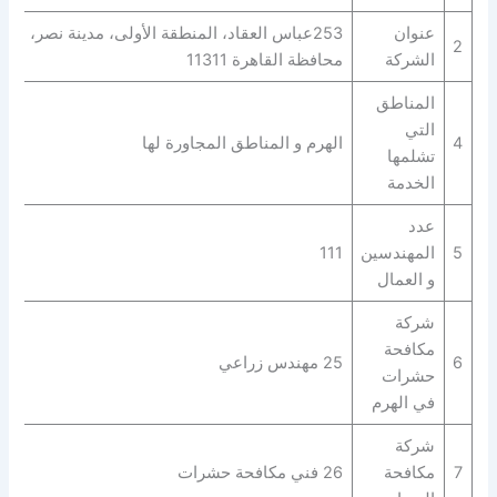
عنوان
253عباس العقاد، المنطقة الأولى، مدينة نصر،
2
الشركة
محافظة القاهرة‬ 11311
المناطق
التي
4
الهرم و المناطق المجاورة لها
تشلمها
الخدمة
عدد
5
المهندسين
111
و العمال
شركة
مكافحة
6
25 مهندس زراعي
حشرات
في الهرم
شركة
7
مكافحة
26 فني مكافحة حشرات