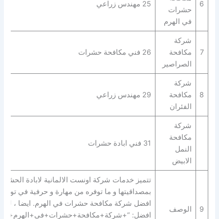
6
25 مهندس زراعي
حشرات
في الهرم
شركة
7
مكافحة
26 فني مكافحة حشرات
الصراصير
شركة
8
مكافحة
29 مهندس زراعي
الفئران
شركة
مكافحة
31 فني ابادة حشرات
النمل
الابيض
تتميز خدمات شركة اونست الالمانية لابادة الحشرا
بمصداقيتها و ما توفره من مهارة و حرفية في توفير
افضل شركة مكافحة حشرات في الهرم. ايضا ، لديها
9
الوصف
افضل: “+شركة+مكافحة+حشرات+في+الهرم+” |