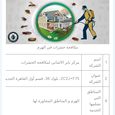
مكافحة حشرات في الهرم
اسم
1
مركز باير الالماني لمكافحة الحشرات
الشركة
عنوان
2
2C2J+F75، بلوك 36، قسم أول القاهرة الجديدة، محافظة القاهرة‬ 4722521
الشركة
المناطق
التي
4
الهرم و المناطق المجاورة لها
تشلمها
الخدمة