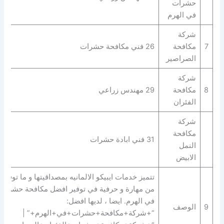
حشرات
في الهرم
شركة
7
مكافحة
26 فني مكافحة حشرات
الصراصير
شركة
8
مكافحة
29 مهندس زراعي
الفئران
شركة
مكافحة
31 فني ابادة حشرات
النمل
الابيض
تتميز خدمات ايبيكو الالمانيه بمصداقيتها و ما توفره
من مهارة و حرفية في توفير افضل مكافحة حشرات
في الهرم. ايضا ، لديها افضل:
9
الوصف
“+شركة+مكافحة+حشرات+في+الهرم+” |