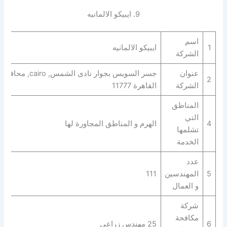
9. ايبيكو الالمانيه
اسم
1
ايبيكو الالمانيه
الشركة
عنوان
جسر السويس بجوار نادى الشمس, cairo, محافظة
2
الشركة
القاهرة‬ 11777
المناطق
التي
4
الهرم و المناطق المجاورة لها
تشلمها
الخدمة
عدد
5
المهندسين
111
و العمال
شركة
مكافحة
6
25 مهندس زراعي