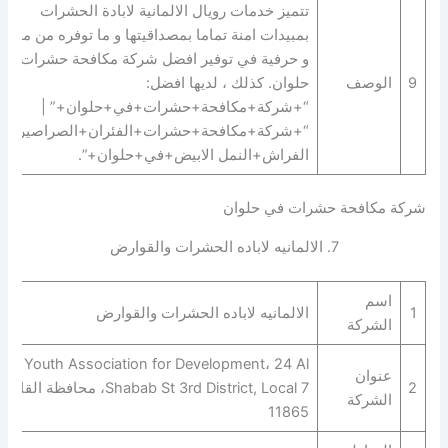
تتميز خدمات رويال الالمانية لابادة الحشرات
بمبيدات امنة تماما بمصداقيتها و ما توفره من مهارة
و حرفية في توفير افضل شركة مكافحة حشرات في
9
الوصف
حلوان. كذلك ، لديها افضل:
“+شركة+مكافحة+حشرات+في+حلوان+” |
“+شركة+مكافحة+حشرات+الفئران+الصراصير+ب
الفراش+النمل الابيض+في+حلوان+”.
شركة مكافحة حشرات في حلوان
7. الالمانيه لاباده الحشرات والقوارض‎‎‎
اسم
1
الالمانيه لاباده الحشرات والقوارض‎‎‎
الشركة
Youth Association for Development، 24 Al
عنوان
2
Shabab St 3rd District, Local 7، محافظة القاهر‬
الشركة
11865