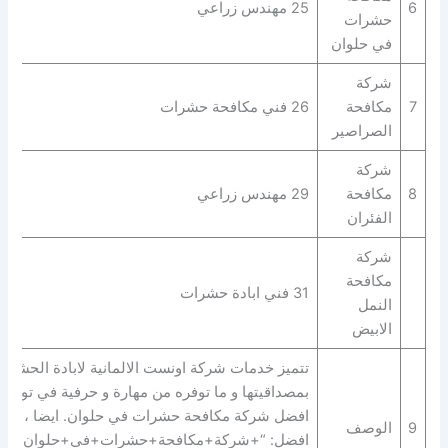
6
25 مهندس زراعي
حشرات
في حلوان
شركة
7
مكافحة
26 فني مكافحة حشرات
الصراصير
شركة
8
مكافحة
29 مهندس زراعي
الفئران
شركة
مكافحة
31 فني ابادة حشرات
النمل
الابيض
تتميز خدمات شركة اونست الالمانية لابادة الحشرا
بمصداقيتها و ما توفره من مهارة و حرفية في توفير
افضل شركة مكافحة حشرات في حلوان. ايضا ، لديه
9
الوصف
افضل: “+شركة+مكافحة+حشرات+في+حلوان+” |