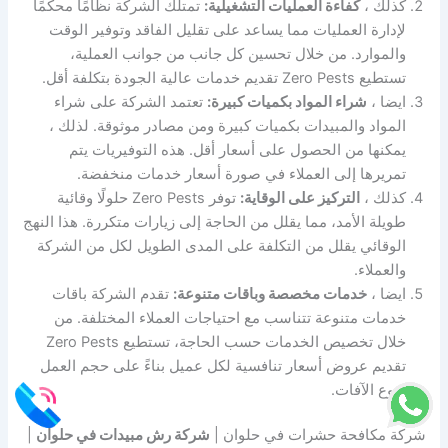
كذلك ،
كفاءة العمليات التشغيلية:
تمتلك الشركة نظامًا محكمًا
لإدارة العمليات مما يساعد على تقليل الفاقد وتوفير الوقت
والموارد. من خلال تحسين كل جانب من جوانب العملية،
تستطيع Zero Pests تقديم خدمات عالية الجودة بتكلفة أقل.
ايضا ،
شراء المواد بكميات كبيرة:
تعتمد الشركة على شراء
المواد والمبيدات بكميات كبيرة ومن مصادر موثوقة. لذلك ،
يمكنها من الحصول على أسعار أقل. هذه التوفيريات يتم
تمريرها إلى العملاء في صورة أسعار خدمات منخفضة.
كذلك ،
التركيز على الوقاية:
توفر Zero Pests حلولًا وقائية
طويلة الأمد، مما يقلل من الحاجة إلى زيارات متكررة. هذا النهج
الوقائي يقلل من التكلفة على المدى الطويل لكل من الشركة
والعملاء.
ايضا ،
خدمات مخصصة وباقات متنوعة:
تقدم الشركة باقات
خدمات متنوعة تتناسب مع احتياجات العملاء المختلفة. من
خلال تخصيص الخدمات حسب الحاجة، تستطيع Zero Pests
تقديم عروض أسعار تنافسية لكل عميل بناءً على حجم العمل
ونوع الآفات.
شركة مكافحة حشرات في حلوان |
شركة رش مبيدات في حلوان
|