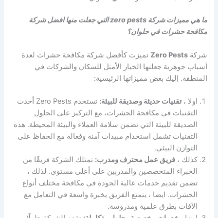
ما هي مميزات شركة zero pests التي جعلت منها افضل شركة
مكافحة حشرات في حلوان؟
شركة
Zero Pests
تميزت كأفضل شركة مكافحة حشرات لعدة
أسباب جوهرية جعلتها الخيار الأمثل للسكان والشركات في
المنطقة. إليك بعض مميزاتها الرئيسية:
اولا ،
تقنيات حديثة وصديقة للبيئة:
تستخدم Zero Pests أحدث
التقنيات في مكافحة الحشرات، مع التركيز على الحلول
الصديقة للبيئة التي تضمن سلامة العملاء والبيئة المحيطة. هذه
التقنيات تشمل استخدام مبيدات آمنة وفعالة مع الحفاظ على
التوازن البيئي.
كذلك ،
فريق عمل محترف ومدرب:
تمتلك الشركة فريقًا من
الخبراء المتخصصين والمدربين على أعلى مستوى. لذلك ،
تضمن تقديم خدمات عالية الجودة في مكافحة مختلف أنواع
الحشرات. ايضا ، يتمتع الفريق بخبرة واسعة في التعامل مع
الآفات بطرق علمية ومدروسة.
ايضا ،
خدمات مخصصة وحلول متكاملة:
تقدم الشركة حلولًا