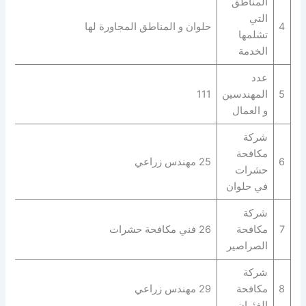
المناطق
التي
4
حلوان و المناطق المجاورة لها
تشلمها
الخدمة
عدد
5
المهندسين
111
و العمال
شركة
مكافحة
6
25 مهندس زراعي
حشرات
في حلوان
شركة
7
مكافحة
26 فني مكافحة حشرات
الصراصير
شركة
8
مكافحة
29 مهندس زراعي
الفئران