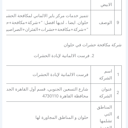
الابيض
تتميز خدمات مركز باير الالماني لمكافحة الحشرات
9
الوصف
حلوان. ايضا ، لديها افضل: “+شركة+مكافحة+حش
“+شركة+مكافحة+حشرات+الفئران+الصراصير+بق+ال
شركة مكافحة حشرات في حلوان
2. فرست الالمانية لإبادة الحشرات
اسم
1
فرست الالمانية لإبادة الحشرات
الشركة
عنوان
شارع التسعين الجنوبي، قسم أول القاهرة الجديدة،
2
الشركة
محافظة القاهرة‬ 4730110
المناطق
التي
4
حلوان و المناطق المجاورة لها
تشلمها
الخدمة