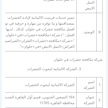
النمل
الابيض
تتميز خدمات فرست الالمانية لإبادة الحشرات
بمصداقيتها و ما توفره من مهارة و حرفية في توفير
افضل مكافحة حشرات في حلوان. كذلك ، لديها
9
الوصف
افضل: “+شركة+مكافحة+حشرات+في+حلوان+” |
“+شركة+مكافحة+حشرات+الفئران+الصراصير+ب
الفراش+النمل الابيض+في+حلوان+”.
شركة مكافحة حشرات في حلوان
3. الشركة الالمانية لبحوث الحشرات
اسم
1
الشركة الالمانية لبحوث الحشرات
الشركة
عنوان
164 التسعين الجنوبي، قسم أول القاهرة الجديدة،
2
الشركة
محافظة القاهرة‬ 11765