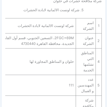
شركة مكافحة حشرات في حلوان
5. شركة اونست الالمانية لابادة الحشرات
اسم
1
شركة اونست الالمانية لابادة الحشرات
الشركة
عنوان
2FGC+69M، التسعين الجنوبي، قسم أول القاهرة
2
الشركة
الجديدة، محافظة القاهرة‬ 4730440
المناطق
التي
4
حلوان و المناطق المجاورة لها
تشلمها
الخدمة
عدد
5
المهندسين
111
و العمال
شركة
مكافحة