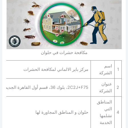
مكافحة حشرات في حلوان
اسم
1
مركز باير الالماني لمكافحة الحشرات
الشركة
عنوان
2
2C2J+F75، بلوك 36، قسم أول القاهرة الجديدة، محافظة القاهرة‬ 4722521
الشركة
المناطق
التي
4
حلوان و المناطق المجاورة لها
تشلمها
الخدمة