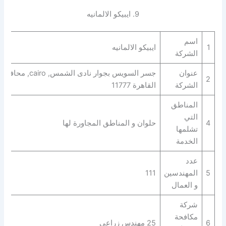
9. ايبيكو الالمانيه
اسم
1
ايبيكو الالمانيه
الشركة
عنوان
جسر السويس بجوار نادى الشمس, cairo, محافظة
2
الشركة
القاهرة‬ 11777
المناطق
التي
4
حلوان و المناطق المجاورة لها
تشلمها
الخدمة
عدد
5
المهندسين
111
و العمال
شركة
مكافحة
6
25 مهندس زراعي