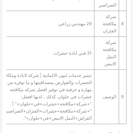
الصراصير
شركة
8
مكافحة
29 مهندس زراعي
الفئران
شركة
مكافحة
31 فني ابادة حشرات
النمل
الابيض
تتميز خدمات ليون الالمانية | شركة لابادة ومكافحة
الحشرات والقوارض بمصداقيتها و ما توفره من
مهارة و حرفية في توفير افضل شركه مكافحه
9
الوصف
حشرات في حلوان. كذلك ، لديها افضل:
“+شركة+مكافحة+حشرات+في+حلوان+” |
“+شركة+مكافحة+حشرات+الفئران+الصراصير+ب
الفراش+النمل الابيض+في+حلوان+”.