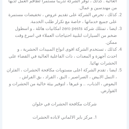
العالية . كذلك ، توفر الشركة تدريبا مستمرا لطاقم العمل لديها
من مهندسين و عمال.
كذلك ، تحرص الشركة على تقديم عروض ، تخفيضات مستمرة
على جميع خدماتها ، خاصة مع تكرار طلب الخدمة.
ايضا ، تمتلك شركة zero pests امكانيات هائلة ، و اسطول
ضخم من السيارات لتلبية احتياجات العملاء في اسرع وقت
ممكن.
كذلك ، تستخدم الشركة اقوى انواع المبيدات الحشرية ، و
احدث أجهزة و المعدات ، ذات الفاعلية العالية في القضاء على
الحشرات نهائيا.
ايضا ، تقدم الشركة اعلى مستويات مكافحة الحشرات ، الفئران
، النمل الابيض ، الصراصير ، البق ، القراد ، بق الفراش ،
البعوض ، الذباب، .. و غيرها ، لتوفير بيئة خالية من الحشرات و
القوارض.
شركات مكافحة الحشرات في حلوان
1. مركز باير الالماني لاباده الحشرات