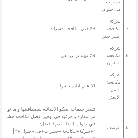
حشرات
في حلوان
شركة
7
مكافحة
26 فني مكافحة حشرات
الصراصير
شركة
8
مكافحة
29 مهندس زراعي
الفئران
شركة
مكافحة
31 فني ابادة حشرات
النمل
الابيض
تتميز خدمات ايبيكو الالمانيه بمصداقيتها و ما توفره
من مهارة و حرفية في توفير افضل مكافحة حشرات
في حلوان. ايضا ، لديها افضل:
9
الوصف
“+شركة+مكافحة+حشرات+في+حلوان+” |