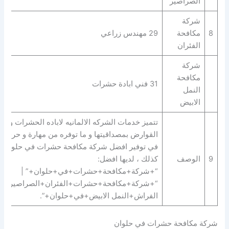
الصراصير
شركة
8
مكافحة
29 مهندس زراعي
الفئران
شركة
مكافحة
31 فني ابادة حشرات
النمل
الابيض
تتميز خدمات الشركه الالمانيه لاباده الحشرات و
القوارض بمصداقيتها و ما توفره من مهارة و حرفية
في توفير افضل شركة مكافحة حشرات في حلوان.
9
الوصف
كذلك ، لديها افضل:
“+شركة+مكافحة+حشرات+في+حلوان+” |
“+شركة+مكافحة+حشرات+الفئران+الصراصير+ب
الفراش+النمل الابيض+في+حلوان+”.
شركة مكافحة حشرات في حلوان