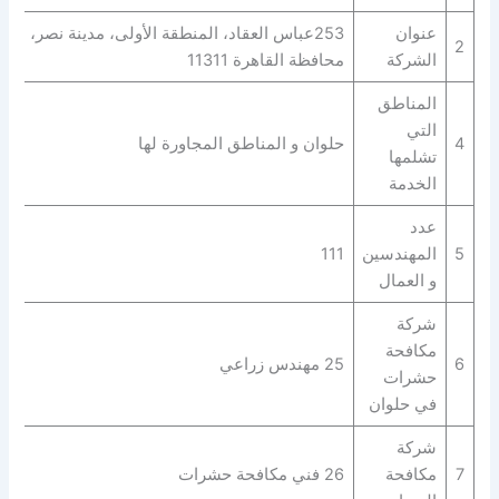
عنوان
253عباس العقاد، المنطقة الأولى، مدينة نصر،
2
الشركة
محافظة القاهرة‬ 11311
المناطق
التي
4
حلوان و المناطق المجاورة لها
تشلمها
الخدمة
عدد
5
المهندسين
111
و العمال
شركة
مكافحة
6
25 مهندس زراعي
حشرات
في حلوان
شركة
7
مكافحة
26 فني مكافحة حشرات