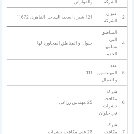
الشركة
والقوارض
عنوان
2
121 شبرا، أسعد، الساحل القاهرة، 11672
الشركة
المناطق
التي
4
حلوان و المناطق المجاورة لها
تشلمها
الخدمة
عدد
5
المهندسين
111
و العمال
شركة
مكافحة
6
25 مهندس زراعي
حشرات
في حلوان
شركة
7
مكافحة
26 فني مكافحة حشرات