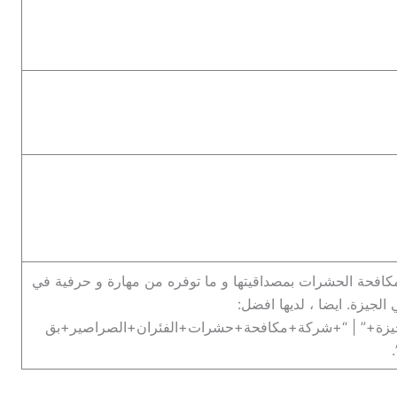
لمكافحة الحشرات بمصداقيتها و ما توفره من مهارة و حرفية في
جيزة. ايضا ، لديها افضل:
ة+” | “+شركة+مكافحة+حشرات+الفئران+الصراصير+بق