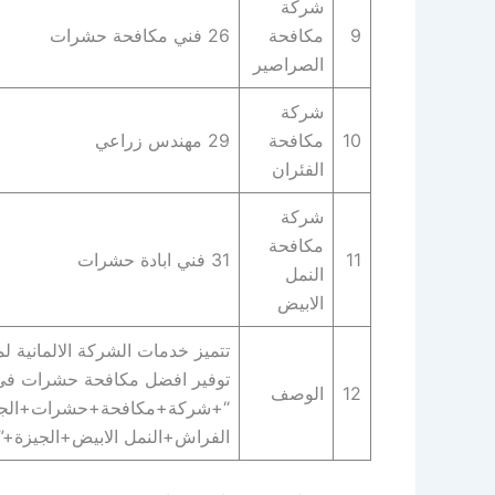
شركة
9
مكافحة
26 فني مكافحة حشرات
الصراصير
شركة
10
مكافحة
29 مهندس زراعي
الفئران
شركة
مكافحة
11
31 فني ابادة حشرات
النمل
الابيض
تتميز خدمات الشركة الالمانية 
توفير افضل مكافحة حشرات في ال
12
الوصف
“+شركة+مكافحة+حشرات+الجيز
الفراش+النمل الابيض+الجيزة+”.