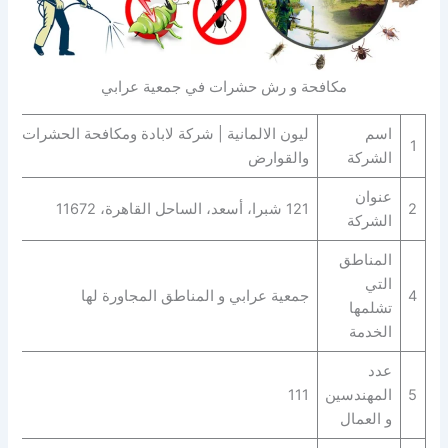
مكافحة و رش حشرات في جمعية عرابي
اسم
ليون الالمانية | شركة لابادة ومكافحة الحشرات
1
الشركة
والقوارض
عنوان
2
121 شبرا، أسعد، الساحل القاهرة، 11672
الشركة
المناطق
التي
4
جمعية عرابي و المناطق المجاورة لها
تشلمها
الخدمة
عدد
5
المهندسين
111
و العمال