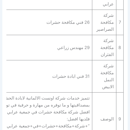
عرابي
شركة
7
مكافحة
26 فني مكافحة حشرات
الصراصير
شركة
8
مكافحة
29 مهندس زراعي
الفئران
شركة
مكافحة
31 فني ابادة حشرات
النمل
الابيض
تتميز خدمات شركة اونست الالمانية لابادة الحشرا
بمصداقيتها و ما توفره من مهارة و حرفية في توفير
افضل شركة مكافحة حشرات في جمعية عرابي
9
الوصف
فلديها افضل:
“+شركة+مكافحة+حشرات+في+جمعية عرابي+” |