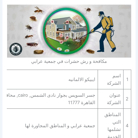
مكافحة و رش حشرات في جمعية عرابي
اسم
1
ايبيكو الالمانيه
الشركة
عنوان
جسر السويس بجوار نادى الشمس, cairo, محافظة
2
الشركة
القاهرة‬ 11777
المناطق
التي
4
جمعية عرابي و المناطق المجاورة لها
تشلمها
الخدمة