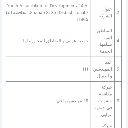
Youth Association for Development، 24 Al
عنوان
2
Shabab St 3rd District, Local 7، محافظة القاهر‬
الشركة
11865
المناطق
التي
4
جمعية عرابي و المناطق المجاورة لها
تشلمها
الخدمة
عدد
5
المهندسين
111
و العمال
شركة
مكافحة
6
حشرات
25 مهندس زراعي
في جمعية
عرابي
شركة