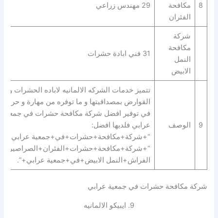
8
مكافحة
29 مهندس زراعي
الفئران
شركة
مكافحة
31 فني ابادة حشرات
النمل
الابيض
تتميز خدمات الشركه الالمانيه لاباده الحشرات و
القوارض بمصداقيتها و ما توفره من مهارة و حرفية
في توفير افضل شركة مكافحة حشرات في جمعية
9
الوصف
عرابي فلديها افضل:
“+شركة+مكافحة+حشرات+في+جمعية عرابي+” |
“+شركة+مكافحة+حشرات+الفئران+الصراصير+ب
الفراش+النمل الابيض+في+جمعية عرابي+”.
شركة مكافحة حشرات في جمعية عرابي
9. ايبيكو الالمانيه