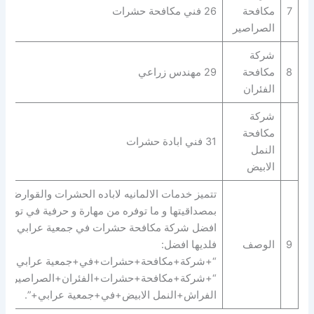
7
مكافحة
26 فني مكافحة حشرات
الصراصير
شركة
8
مكافحة
29 مهندس زراعي
الفئران
شركة
مكافحة
31 فني ابادة حشرات
النمل
الابيض
بمصداقيتها و ما توفره من مهارة و حرفية في توفير
افضل شركة مكافحة حشرات في جمعية عرابي
9
الوصف
فلديها افضل:
“+شركة+مكافحة+حشرات+في+جمعية عرابي+” |
“+شركة+مكافحة+حشرات+الفئران+الصراصير+ب
الفراش+النمل الابيض+في+جمعية عرابي+”.