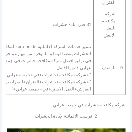
الفئران
شركة
مكافحة
31 فني ابادة حشرات
النمل
الابيض
تتميز خدمات الشركة الالمانية zero pests لمكا
الحشرات بمصداقيتها و ما توفره من مهارة و حرفية
في توفير افضل شركة مكافحة حشرات في جمعية
9
الوصف
عرابي فلديها افضل:
“+شركة+مكافحة+حشرات+في+جمعية عرابي+” |
“+شركة+مكافحة+حشرات+الفئران+الصراصير+ب
الفراش+النمل الابيض+في+جمعية عرابي+”.
شركة مكافحة حشرات في جمعية عرابي
2. فرست الالمانية لإبادة الحشرات