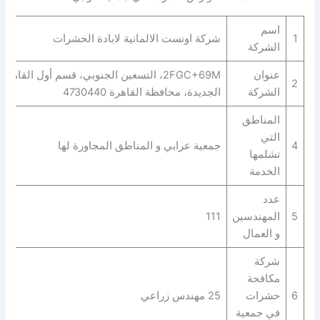
اسم
1
شركة اونست الالمانية لابادة الحشرات
الشركة
عنوان
2FGC+69M، التسعين الجنوبي، قسم أول القاهرة
2
الشركة
الجديدة، محافظة القاهرة‬ 4730440
المناطق
التي
4
جمعية عرابي و المناطق المجاورة لها
تشلمها
الخدمة
عدد
5
المهندسين
111
و العمال
شركة
مكافحة
6
حشرات
25 مهندس زراعي
في جمعية