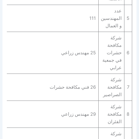
عدد
5
المهندسين
111
و العمال
شركة
مكافحة
6
حشرات
25 مهندس زراعي
في جمعية
عرابي
شركة
7
مكافحة
26 فني مكافحة حشرات
الصراصير
شركة
8
مكافحة
29 مهندس زراعي
الفئران
شركة