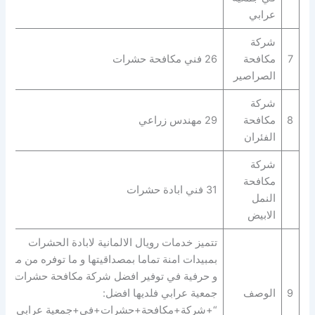
عرابي
شركة
7
مكافحة
26 فني مكافحة حشرات
الصراصير
شركة
8
مكافحة
29 مهندس زراعي
الفئران
شركة
مكافحة
31 فني ابادة حشرات
النمل
الابيض
تتميز خدمات رويال الالمانية لابادة الحشرات
بمبيدات امنة تماما بمصداقيتها و ما توفره من مهارة
و حرفية في توفير افضل شركة مكافحة حشرات في
9
الوصف
جمعية عرابي فلديها افضل:
“+شركة+مكافحة+حشرات+في+جمعية عرابي+” |