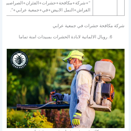
“+شركة+مكافحة+حشرات+الفئران+الصراصير+ب
الفراش+النمل الابيض+في+جمعية عرابي+”.
شركة مكافحة حشرات في جمعية عرابي
6. رويال الالمانية لابادة الحشرات بمبيدات امنة تماما