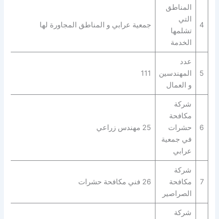
المناطق
التي
4
جمعية عرابي و المناطق المجاورة لها
تشلمها
الخدمة
عدد
5
المهندسين
111
و العمال
شركة
مكافحة
6
حشرات
25 مهندس زراعي
في جمعية
عرابي
شركة
7
مكافحة
26 فني مكافحة حشرات
الصراصير
شركة