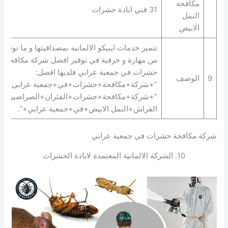
مكافحة
31 فني ابادة حشرات
النمل
الابيض
تتميز خدمات ايبيكو الالمانيه بمصداقيتها و ما توفره
من مهارة و حرفية في توفير افضل شركة مكافحة
حشرات في جمعية عرابي فلديها افضل:
9
الوصف
“+شركة+مكافحة+حشرات+في+جمعية عرابي+” |
“+شركة+مكافحة+حشرات+الفئران+الصراصير+ب
الفراش+النمل الابيض+في+جمعية عرابي+”.
شركة مكافحة حشرات في جمعية عرابي
10. الشركة الالمانية المعتمدة لابادة الحشرات