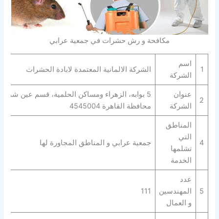
مكافحة و رش حشرات في جمعية عرابي
اسم
1
الشركة الالمانية المعتمدة لابادة الحشرات
الشركة
عنوان
5 بوابه، الزهراء ومساكن الحلمية، قسم عين شمس
2
الشركة
محافظة القاهرة‬ 4545004
المناطق
التي
4
جمعية عرابي و المناطق المجاورة لها
تشلمها
الخدمة
عدد
5
المهندسين
111
و العمال