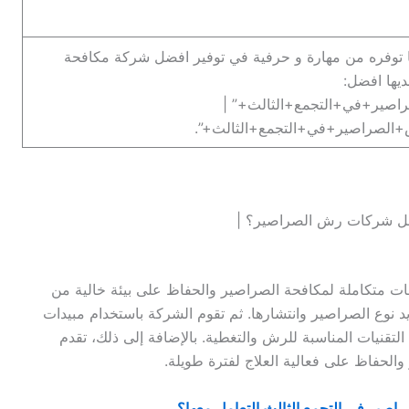
ما توفره من مهارة و حرفية في توفير افضل شركة مكافحة
يها افضل:
ير+في+التجمع+الثالث+” |
الصراصير+في+التجمع+الثالث+”.
فعل شركات رش الصراصير؟ |
 متكاملة لمكافحة الصراصير والحفاظ على بيئة خالية من
ديد نوع الصراصير وانتشارها. ثم تقوم الشركة باستخدام مبيدات
لتقنيات المناسبة للرش والتغطية. بالإضافة إلى ذلك، تقدم
لحفاظ على فعالية العلاج لفترة طويلة.
اصير في التجمع الثالث التعامل معها؟