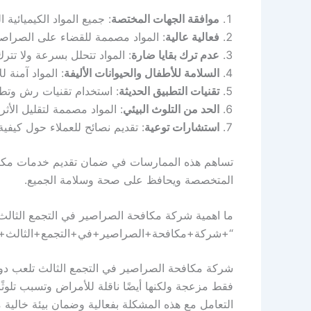
موافقة الجهات المختصة
: جميع المواد الكيميائية
فعالية عالية
: المواد مصممة للقضاء على الصراصي
عدم ترك بقايا ضارة
: المواد تتحلل بسرعة ولا تترك
السلامة للأطفال والحيوانات الأليفة
: المواد آمنة 
تقنيات التطبيق الحديثة
: استخدام تقنيات رش وتطب
الحد من التلوث البيئي
: المواد مصممة لتقليل الأثر
استشارات توعية
: تقديم نصائح للعملاء حول كيفية
تساهم هذه الممارسات في ضمان تقديم خدمات مكافح
المتخصصة ويحافظ على صحة وسلامة الجميع.
ما اهمية شركة مكافحة الصراصير في التجمع الثالث
“+شركة+مكافحة+الصراصير+في+التجمع+الثالث+
شركة مكافحة الصراصير في التجمع الثالث تلعب دور
فقط مزعجة ولكنها أيضًا ناقلة للأمراض وتسبب تلو
التعامل مع هذه المشكلة بفعالية وضمان بيئة خالية 