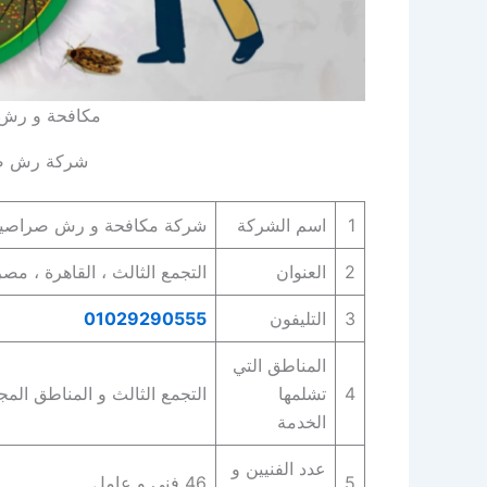
مكافحة و رش 
شركة رش صرا
1
اسم الشركة
شركة مكافحة و رش صراصير شركة zero pests في 
2
العنوان
التجمع الثالث ، القاهرة ، مصر
3
التليفون
01029290555
المناطق التي
4
تشلمها
التجمع الثالث و المناطق المجا
الخدمة
عدد الفنيين و
5
46 فني و عامل