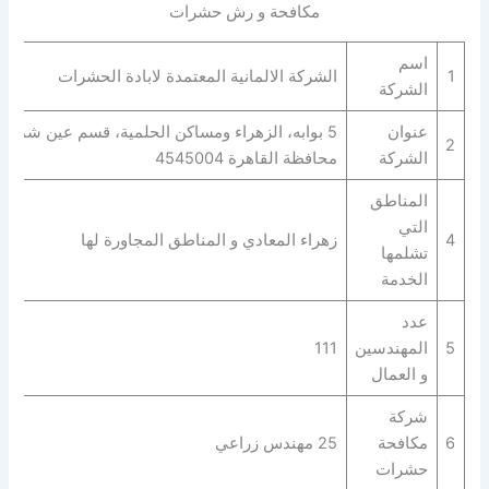
مكافحة و رش حشرات
اسم
1
الشركة الالمانية المعتمدة لابادة الحشرات
الشركة
عنوان
5 بوابه، الزهراء ومساكن الحلمية، قسم عين شمس
2
الشركة
محافظة القاهرة‬ 4545004
المناطق
التي
4
زهراء المعادي و المناطق المجاورة لها
تشلمها
الخدمة
عدد
5
المهندسين
111
و العمال
شركة
6
مكافحة
25 مهندس زراعي
حشرات