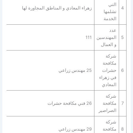
التي
4
زهراء المعادي و المناطق المجاورة لها
تشلمها
الخدمة
عدد
5
المهندسين
111
و العمال
شركة
مكافحة
6
حشرات
25 مهندس زراعي
في زهراء
المعادي
شركة
7
مكافحة
26 فني مكافحة حشرات
الصراصير
شركة
8
مكافحة
29 مهندس زراعي