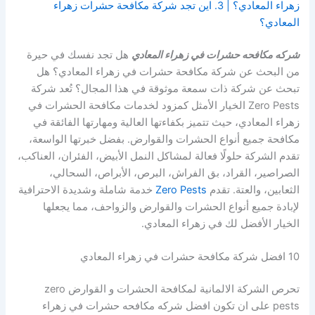
زهراء المعادي؟ | 3. اين تجد شركة مكافحة حشرات زهراء
المعادي؟
شركه مكافحه حشرات في زهراء المعادي
هل تجد نفسك في حيرة
من البحث عن شركة مكافحة حشرات في زهراء المعادي؟ هل
تبحث عن شركة ذات سمعة موثوقة في هذا المجال؟ تُعد شركة
Zero Pests الخيار الأمثل كمزود لخدمات مكافحة الحشرات في
زهراء المعادي، حيث تتميز بكفاءتها العالية ومهارتها الفائقة في
مكافحة جميع أنواع الحشرات والقوارض. بفضل خبرتها الواسعة،
تقدم الشركة حلولًا فعالة لمشاكل النمل الأبيض، الفئران، العناكب،
الصراصير، القراد، بق الفراش، البرص، الأبراص، السحالي،
الثعابين، والعتة. تقدم
Zero Pests
خدمة شاملة وشديدة الاحترافية
لإبادة جميع أنواع الحشرات والقوارض والزواحف، مما يجعلها
الخيار الأفضل لك في زهراء المعادي.
10 افضل شركة مكافحة حشرات في زهراء المعادي
تحرص الشركة الالمانية لمكافحة الحشرات و القوارض zero
pests على ان تكون افضل شركه مكافحه حشرات في زهراء