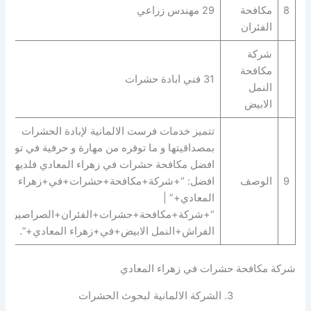
8
مكافحة
29 مهندس زراعي
الفئران
شركة
مكافحة
31 فني ابادة حشرات
النمل
الابيض
تتميز خدمات فرست الالمانية لإبادة الحشرات
بمصداقيتها و ما توفره من مهارة و حرفية في توفير
افضل مكافحة حشرات في زهراء المعادي فلديها
9
الوصف
افضل: “+شركة+مكافحة+حشرات+في+زهراء
المعادي+” |
“+شركة+مكافحة+حشرات+الفئران+الصراصير+ب
الفراش+النمل الابيض+في+زهراء المعادي+”.
شركة مكافحة حشرات في زهراء المعادي
3. الشركة الالمانية لبحوث الحشرات