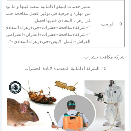
تتميز خدمات ايبيكو الالمانيه بمصداقيتها و ما توفره
من مهارة و حرفية في توفير افضل مكافحة حشرات
في زهراء المعادي فلديها افضل:
9
الوصف
“+شركة+مكافحة+حشرات+في+زهراء المعادي+” 
“+شركة+مكافحة+حشرات+الفئران+الصراصير+ب
الفراش+النمل الابيض+في+زهراء المعادي+”.
شركة مكافحة حشرات
10. الشركة الالمانية المعتمدة لابادة الحشرات