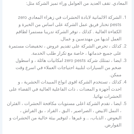
المعادي. تقف العديد من العوامل وراء تميز الشركة مثل:
الشركة الالمانية لابادة الحشرات في زهراء المعادي zero
pests تختار فريق عمل الشركة على اساس من الخبرة و
الكفاءة العالية . كذلك ، توفر الشركة تدريبا مستمرا لطاقم
العمل لديها من مهندسين و عمال.
كذلك ، تحرص الشركة على تقديم عروض ، تخفيضات مستمرة
على جميع خدماتها ، خاصة مع تكرار طلب الخدمة.
ايضا ، تمتلك شركة zero pests امكانيات هائلة ، و اسطول
ضخم من السيارات لتلبية احتياجات العملاء في اسرع وقت
ممكن.
كذلك ، تستخدم الشركة اقوى انواع المبيدات الحشرية ، و
احدث أجهزة و المعدات ، ذات الفاعلية العالية في القضاء على
الحشرات نهائيا.
ايضا ، تقدم الشركة اعلى مستويات مكافحة الحشرات ، الفئران
، النمل الابيض ، الصراصير ، البق ، القراد ، بق الفراش ،
البعوض ، الذباب، .. و غيرها ، لتوفير بيئة خالية من الحشرات و
القوارض.