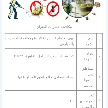
مكافحة حشرات الفئران
اسم
ليون الالمانية | شركة لابادة ومكافحة الحشرات
1
الشركة
والقوارض
عنوان
2
121 شبرا، أسعد، الساحل القاهرة، 11672
الشركة
المناطق
التي
4
زهراء المعادي و المناطق المجاورة لها
تشلمها
الخدمة
عدد
5
المهندسين
111
و العمال