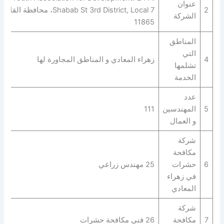
عنوان
2
Shabab St 3rd District, Local 7، محافظة القاهر‬
الشركة
11865
المناطق
التي
4
زهراء المعادي و المناطق المجاورة لها
تشلمها
الخدمة
عدد
5
المهندسين
111
و العمال
شركة
مكافحة
6
حشرات
25 مهندس زراعي
في زهراء
المعادي
شركة
7
مكافحة
26 فني مكافحة حشرات