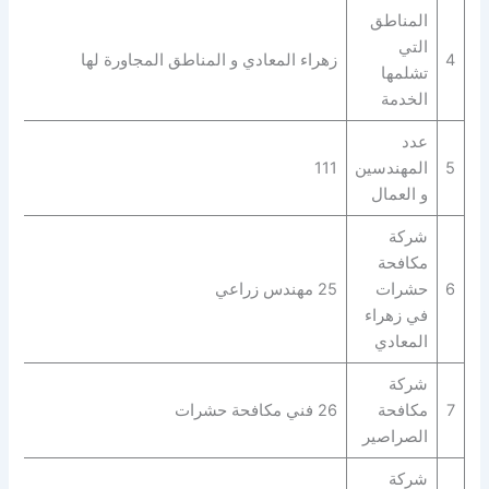
المناطق
التي
4
زهراء المعادي و المناطق المجاورة لها
تشلمها
الخدمة
عدد
5
المهندسين
111
و العمال
شركة
مكافحة
6
حشرات
25 مهندس زراعي
في زهراء
المعادي
شركة
7
مكافحة
26 فني مكافحة حشرات
الصراصير
شركة