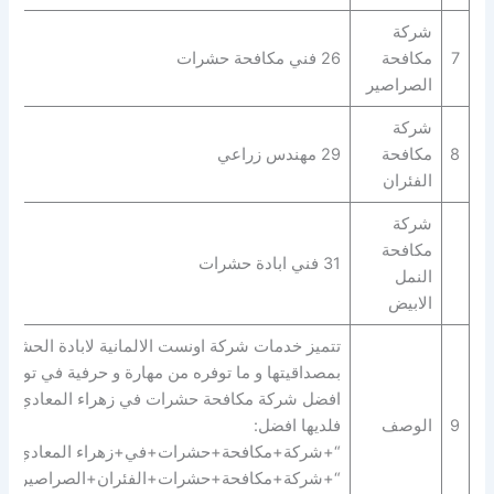
شركة
7
مكافحة
26 فني مكافحة حشرات
الصراصير
شركة
8
مكافحة
29 مهندس زراعي
الفئران
شركة
مكافحة
31 فني ابادة حشرات
النمل
الابيض
تتميز خدمات شركة اونست الالمانية لابادة الحشرا
بمصداقيتها و ما توفره من مهارة و حرفية في توفير
افضل شركة مكافحة حشرات في زهراء المعادي
9
الوصف
فلديها افضل:
“+شركة+مكافحة+حشرات+في+زهراء المعادي+” 
“+شركة+مكافحة+حشرات+الفئران+الصراصير+ب