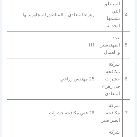
المناطق
التي
4
زهراء المعادي و المناطق المجاورة لها
تشلمها
الخدمة
عدد
5
المهندسين
111
و العمال
شركة
مكافحة
6
حشرات
25 مهندس زراعي
في زهراء
المعادي
شركة
7
مكافحة
26 فني مكافحة حشرات
الصراصير
شركة