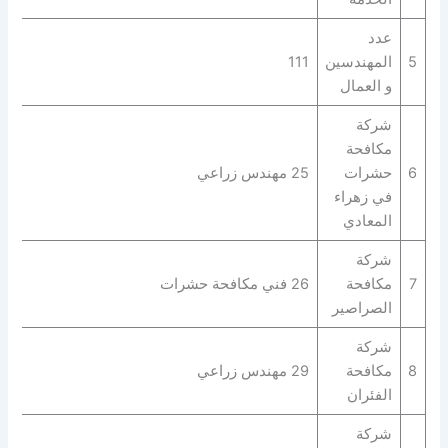
عدد
5
المهندسين
111
و العمال
شركة
مكافحة
6
حشرات
25 مهندس زراعي
في زهراء
المعادي
شركة
7
مكافحة
26 فني مكافحة حشرات
الصراصير
شركة
8
مكافحة
29 مهندس زراعي
الفئران
شركة