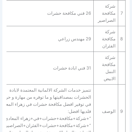
شركة
7
مكافحة
26 فني مكافحة حشرات
الصراصير
شركة
8
مكافحة
29 مهندس زراعي
الفئران
شركة
مكافحة
31 فني ابادة حشرات
النمل
الابيض
تتميز خدمات الشركة الالمانية المعتمدة لابادة
الحشرات بمصداقيتها و ما توفره من مهارة و حرفية
في توفير افضل مكافحة حشرات في زهراء المعادي
9
الوصف
فلديها افضل:
“+شركة+مكافحة+حشرات+في+زهراء المعادي+” 
“+شركة+مكافحة+حشرات+الفئران+الصراصير+ب