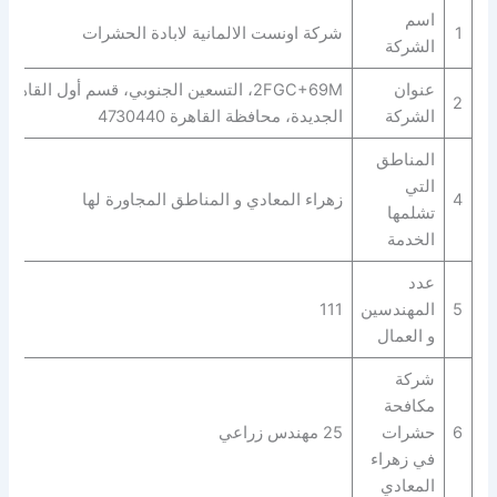
اسم
1
شركة اونست الالمانية لابادة الحشرات
الشركة
عنوان
2FGC+69M، التسعين الجنوبي، قسم أول القاهرة
2
الشركة
الجديدة، محافظة القاهرة‬ 4730440
المناطق
التي
4
زهراء المعادي و المناطق المجاورة لها
تشلمها
الخدمة
عدد
5
المهندسين
111
و العمال
شركة
مكافحة
6
حشرات
25 مهندس زراعي
في زهراء
المعادي