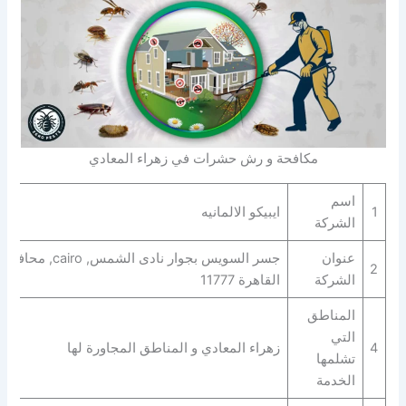
مكافحة و رش حشرات في زهراء المعادي
اسم
1
ايبيكو الالمانيه
الشركة
عنوان
جسر السويس بجوار نادى الشمس, cairo, محافظة
2
الشركة
القاهرة‬ 11777
المناطق
التي
4
زهراء المعادي و المناطق المجاورة لها
تشلمها
الخدمة