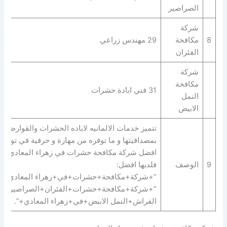
الصراصير
شركة
8
مكافحة
29 مهندس زراعي
الفئران
شركة
مكافحة
31 فني ابادة حشرات
النمل
الابيض
بمصداقيتها و ما توفره من مهارة و حرفية في توفير
افضل شركة مكافحة حشرات في زهراء المعادي
9
الوصف
فلديها افضل:
“+شركة+مكافحة+حشرات+في+زهراء المعادي+” 
“+شركة+مكافحة+حشرات+الفئران+الصراصير+ب
الفراش+النمل الابيض+في+زهراء المعادي+”.