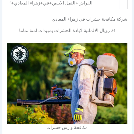
الفراش+النمل الابيض+في+زهراء المعادي+”.
شركة مكافحة حشرات في زهراء المعادي
6. رويال الالمانية لابادة الحشرات بمبيدات امنة تماما
مكافحة و رش حشرات