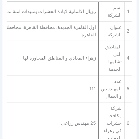
اسم
1
رويال الالمانية لابادة الحشرات بمبيدات امنة تماما
الشركة
عنوان
اول القاهرة الجديدة، محافظة القاهرة‬، محافظة
2
الشركة
القاهرة‬
المناطق
التي
4
زهراء المعادي و المناطق المجاورة لها
تشلمها
الخدمة
عدد
5
المهندسين
111
و العمال
شركة
مكافحة
6
حشرات
25 مهندس زراعي
في زهراء
المعادي