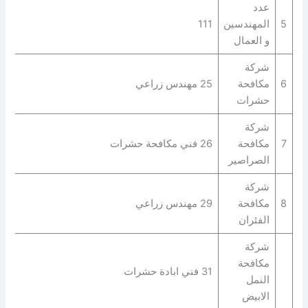
عدد
5
المهندسين
111
و العمال
شركة
6
مكافحة
25 مهندس زراعي
حشرات
شركة
7
مكافحة
26 فني مكافحة حشرات
الصراصير
شركة
8
مكافحة
29 مهندس زراعي
الفئران
شركة
مكافحة
31 فني ابادة حشرات
النمل
الابيض