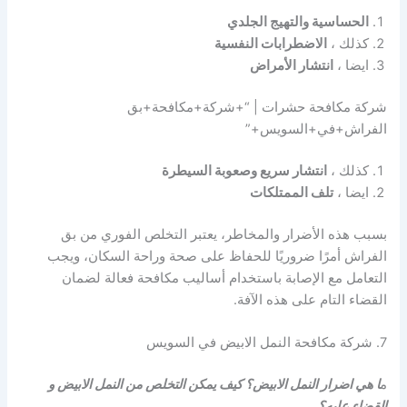
الحساسية والتهيج الجلدي
كذلك ،
الاضطرابات النفسية
ايضا ،
انتشار الأمراض
شركة مكافحة حشرات | “+شركة+مكافحة+بق
الفراش+في+السويس+”
كذلك ،
انتشار سريع وصعوبة السيطرة
ايضا ،
تلف الممتلكات
بسبب هذه الأضرار والمخاطر، يعتبر التخلص الفوري من بق
الفراش أمرًا ضروريًا للحفاظ على صحة وراحة السكان، ويجب
التعامل مع الإصابة باستخدام أساليب مكافحة فعالة لضمان
القضاء التام على هذه الآفة.
7. شركة مكافحة النمل الابيض في السويس
م
ا هي اضرار النمل الابيض؟ كيف يمكن التخلص من النمل الابيض و
القضاء عليه؟