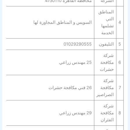
الشركة
محافظة القاهرة‬ 4730110
المناطق
التي
4
السويس و المناطق المجاورة لها
تشلمها
الخدمة
5
التليفون
01029290555
شركة
6
مكافحة
25 مهندس زراعي
حشرات
شركة
7
مكافحة
26 فني مكافحة حشرات
الصراصير
شركة
8
مكافحة
29 مهندس زراعي
الفئران