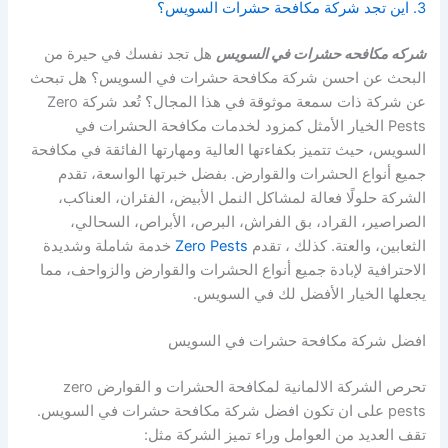
3. اين تجد شركة مكافحة حشرات السويس؟
شركه مكافحه حشرات في السويس
هل تجد نفسك في حيرة من
البحث عن احسن شركة مكافحة حشرات في السويس؟ هل تبحث
عن شركة ذات سمعة موثوقة في هذا المجال؟ تُعد شركة Zero
Pests الخيار الأمثل كمزود لخدمات مكافحة الحشرات في
السويس، حيث تتميز بكفاءتها العالية ومهارتها الفائقة في مكافحة
جميع أنواع الحشرات والقوارض. بفضل خبرتها الواسعة، تقدم
الشركة حلولًا فعالة لمشاكل النمل الأبيض، الفئران، العناكب،
الصراصير، القراد، بق الفراش، البرص، الأبراص، السحالي،
الثعابين، والعتة. كذلك ، تقدم
Zero Pests
خدمة شاملة وشديدة
الاحترافية لإبادة جميع أنواع الحشرات والقوارض والزواحف، مما
يجعلها الخيار الأفضل لك في السويس.
افضل شركة مكافحة حشرات في السويس
تحرص الشركة الالمانية لمكافحة الحشرات و القوارض zero
pests على ان تكون افضل شركة مكافحة حشرات في السويس.
تقف العديد من العوامل وراء تميز الشركة مثل: