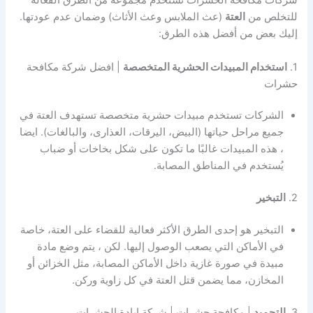
شركات مكافحة الحشرات تستخدم مجموعة من الطرق الفعالة
للتخلص من
العتة
(عث الملابس وعث الأثاث) وضمان عدم عودتها.
إليك بعض من أفضل هذه الطرق:
1.
استخدام المبيدات الحشرية المتخصصة
| افضل شركة مكافحة
حشرات
الشركات تستخدم مبيدات حشرية متخصصة تستهدف العتة في
جميع مراحل حياتها (البيض، اليرقات، العذارى، والبالغات). ايضا
، هذه المبيدات غالبًا ما تكون على شكل بخاخات أو ضباب
يُستخدم في المناطق المصابة.
2.
التبخير
التبخير هو إحدى الطرق الأكثر فعالية للقضاء على العتة، خاصة
في الأماكن التي يصعب الوصول إليها. لكن ، يتم وضع مادة
مبيدة في صورة غازية داخل الأماكن المصابة، مثل الخزائن أو
المخازن، مما يضمن قتل العتة في كل زاوية وركن.
3.
التجميد
| مكافحة حشرات | شركة ابادة الحشرات