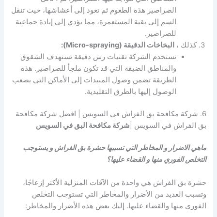
الصراصير هذه الطعوم ثم تعود إلى أعشاشها، حيث تنقل
السم إلى بقية المستعمرة، مما يؤدي إلى إبادة جماعية
للصراصير.
كذلك ،
البخاخات الدقيقة (Micro-spraying):
تستخدم الشركة تقنيات رش دقيقة تستهدف الشقوق
والمناطق الضيقة التي قد تكون ملجأ للصراصير. هذه
الطريقة تضمن وصول المبيدات إلى الأماكن التي يصعب
الوصول إليها بالطرق التقليدية.
6. شركة مكافحة بق الفراش في السويس | افضل شركة مكافحة
بق الفراش في السويس |
شركة مكافحة البق في السويس
ماهي الاضرار و المخاطر التي تسببها حشرة بق الفراش و يستوجب
التخلص الفوري منها و القضاء عليها؟
حشرة بق الفراش هي واحدة من الآفات المنزلية الأكثر إزعاجًا،
وتسبب العديد من الأضرار والمخاطر التي تستوجب التخلص
الفوري منها والقضاء عليها. إليك بعض هذه الأضرار والمخاطر: