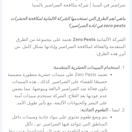
صراصير في المنيا | شركة مكافحة الصراصير بالمنيا
ماهي اهم الطرق التي تستخدمها الشركة الالمانية لمكافحة الحشرات
zero pests في ابادة الصراصير؟
الشركة الألمانية
Zero Pests
تعتمد على مجموعة من الطرق
المتقدمة والفعالة لمكافحة الصراصير وإبادتها بشكل كامل. من
أبرز هذه الطرق:
استخدام المبيدات الحشرية المتقدمة:
تعتمد Zero Pests على مبيدات حشرية متطورة مصممة
خصيصًا للقضاء على الصراصير. كذلك ، هذه المبيدات
تكون فعالة ضد الصراصير البالغة وبيوضها، مما يضمن
عدم عودتها بعد العلاج. الشركة تستخدم مبيدات آمنة
على البشر والحيوانات الأليفة، مع تأثير طويل الأمد.
ايضا ،
الطعوم الجاذبة:
يتم وضع طعوم تحتوي على مواد جاذبة ومبيدات داخل
المناطق التي تتواجد فيها الصراصير. ثم ، تأكل
الصراصير هذه الطعوم ثم تعود إلى أعشاشها، حيث تنقل