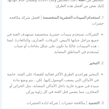
للتخلص من
العتة
(عث الملابس وعث الأثاث) وضمان عدم عودتها.
إليك بعض من أفضل هذه الطرق:
1.
استخدام المبيدات الحشرية المتخصصة
| افضل شركة مكافحة
حشرات
الشركات تستخدم مبيدات حشرية متخصصة تستهدف العتة في
جميع مراحل حياتها (البيض، اليرقات، العذارى، والبالغات). ايضا
، هذه المبيدات غالبًا ما تكون على شكل بخاخات أو ضباب
يُستخدم في المناطق المصابة.
2.
التبخير
التبخير هو إحدى الطرق الأكثر فعالية للقضاء على العتة، خاصة
في الأماكن التي يصعب الوصول إليها. لكن ، يتم وضع مادة
مبيدة في صورة غازية داخل الأماكن المصابة، مثل الخزائن أو
المخازن، مما يضمن قتل العتة في كل زاوية وركن.
3.
التجميد
| مكافحة حشرات | شركة ابادة الحشرات