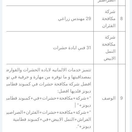
الصراصير
شركة
8
مكافحة
29 مهندس زراعي
الفئران
شركة
مكافحة
31 فني ابادة حشرات
النمل
الابيض
بمصداقيتها و ما توفره من مهارة و حرفية في توفير
افضل شركة مكافحة حشرات في كمبوند قطامية
ديونز فلديها افضل:
9
الوصف
“+شركة+مكافحة+حشرات+في+كمبوند قطامية
ديونز+” |
“+شركة+مكافحة+حشرات+الفئران+الصراصير+ب
الفراش+النمل الابيض+في+كمبوند قطامية
ديونز+”.