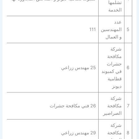
تشلمها
الخدمة
عدد
5
المهندسين
111
و العمال
شركة
مكافحة
حشرات
6
25 مهندس زراعي
في كمبوند
قطامية
ديونز
شركة
7
مكافحة
26 فني مكافحة حشرات
الصراصير
شركة
8
مكافحة
29 مهندس زراعي