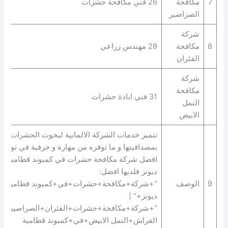
7
مكافحة
26 فني مكافحة حشرات
الصراصير
شركة
8
مكافحة
29 مهندس زراعي
الفئران
شركة
مكافحة
31 فني ابادة حشرات
النمل
الابيض
تتميز خدمات الشركة الالمانية لبحوث الحشرات
بمصداقيتها و ما توفره من مهارة و حرفية في توفير
افضل شركة مكافحة حشرات في كمبوند قطامية
ديونز فلديها افضل:
9
الوصف
“+شركة+مكافحة+حشرات+في+كمبوند قطامية
ديونز+” |
“+شركة+مكافحة+حشرات+الفئران+الصراصير+ب
الفراش+النمل الابيض+في+كمبوند قطامية