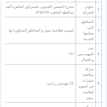
عنوان
شارع التسعين الجنوبي، قسم أول القاهرة الجديدة،
2
الشركة
محافظة القاهرة‬ 4730110
المناطق
التي
4
كمبوند قطامية ديونز و المناطق المجاورة لها
تشلمها
الخدمة
عدد
5
المهندسين
111
و العمال
شركة
مكافحة
حشرات
6
25 مهندس زراعي
في كمبوند
قطامية
ديونز