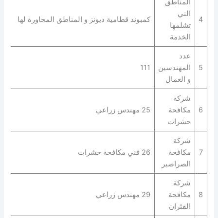
المناطق
التي
4
كمبوند قطامية ديونز و المناطق المجاورة لها
تشلمها
الخدمة
عدد
5
المهندسين
111
و العمال
شركة
6
مكافحة
25 مهندس زراعي
حشرات
شركة
7
مكافحة
26 فني مكافحة حشرات
الصراصير
شركة
8
مكافحة
29 مهندس زراعي
الفئران