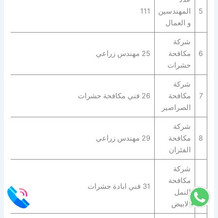
5
المهندسين
111
و العمال
شركة
6
مكافحة
25 مهندس زراعي
حشرات
شركة
7
مكافحة
26 فني مكافحة حشرات
الصراصير
شركة
8
مكافحة
29 مهندس زراعي
الفئران
شركة
مكافحة
31 فني ابادة حشرات
النمل
الابيض