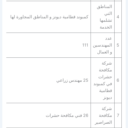
المناطق
التي
4
كمبوند قطامية ديونز و المناطق المجاورة لها
تشلمها
الخدمة
عدد
5
المهندسين
111
و العمال
شركة
مكافحة
حشرات
6
25 مهندس زراعي
في كمبوند
قطامية
ديونز
شركة
7
مكافحة
26 فني مكافحة حشرات
الصراصير