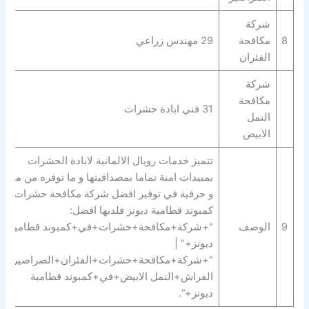
شركة
8
مكافحة
29 مهندس زراعي
الفئران
شركة
مكافحة
31 فني ابادة حشرات
النمل
الابيض
تتميز خدمات رويال الالمانية لابادة الحشرات
بمبيدات امنة تماما بمصداقيتها و ما توفره من مهارة
و حرفية في توفير افضل شركة مكافحة حشرات في
كمبوند قطامية ديونز فلديها افضل:
9
الوصف
“+شركة+مكافحة+حشرات+في+كمبوند قطامية
ديونز+” |
“+شركة+مكافحة+حشرات+الفئران+الصراصير+ب
الفراش+النمل الابيض+في+كمبوند قطامية
ديونز+”.