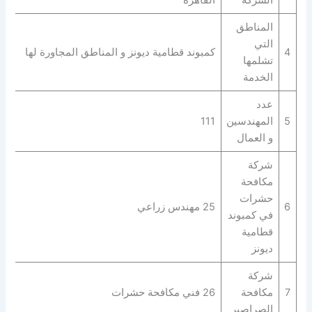
المناطق
التي
4
كمبوند قطامية ديونز و المناطق المجاورة لها
تشلمها
الخدمة
عدد
5
المهندسين
111
و العمال
شركة
مكافحة
حشرات
6
25 مهندس زراعي
في كمبوند
قطامية
ديونز
شركة
7
مكافحة
26 فني مكافحة حشرات
الصراصير