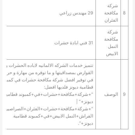
شركة
8
مكافحة
29 مهندس زراعي
الفئران
شركة
مكافحة
31 فني ابادة حشرات
النمل
الابيض
تتميز خدمات الشركه الالمانيه لاباده الحشرات و
القوارض بمصداقيتها و ما توفره من مهارة و حرفية
في توفير افضل شركة مكافحة حشرات في كمبوند
قطامية ديونز فلديها افضل:
9
الوصف
“+شركة+مكافحة+حشرات+في+كمبوند قطامية
ديونز+” |
“+شركة+مكافحة+حشرات+الفئران+الصراصير+ب
الفراش+النمل الابيض+في+كمبوند قطامية
ديونز+”.