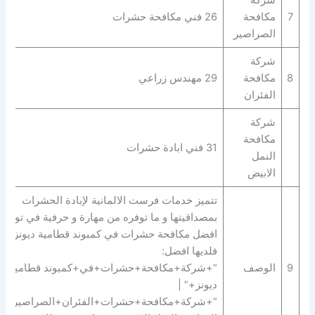
شركة
7
مكافحة
26 فني مكافحة حشرات
الصراصير
شركة
8
مكافحة
29 مهندس زراعي
الفئران
شركة
مكافحة
31 فني ابادة حشرات
النمل
الابيض
تتميز خدمات فرست الالمانية لإبادة الحشرات
بمصداقيتها و ما توفره من مهارة و حرفية في توفير
افضل مكافحة حشرات في كمبوند قطامية ديونز
فلديها افضل:
9
الوصف
“+شركة+مكافحة+حشرات+في+كمبوند قطامية
ديونز+” |
“+شركة+مكافحة+حشرات+الفئران+الصراصير+ب