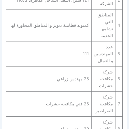
2
121 شبرا، أسعد، الساحل القاهرة، 11672
الشركة
المناطق
التي
4
كمبوند قطامية ديونز و المناطق المجاورة لها
تشلمها
الخدمة
عدد
5
المهندسين
111
و العمال
شركة
6
مكافحة
25 مهندس زراعي
حشرات
شركة
7
مكافحة
26 فني مكافحة حشرات
الصراصير
شركة
8
مكافحة
29 مهندس زراعي