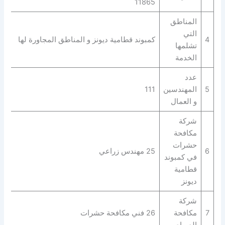
11865
المناطق
التي
4
كمبوند قطامية ديونز و المناطق المجاورة لها
تشلمها
الخدمة
عدد
5
المهندسين
111
و العمال
شركة
مكافحة
حشرات
6
25 مهندس زراعي
في كمبوند
قطامية
ديونز
شركة
7
مكافحة
26 فني مكافحة حشرات