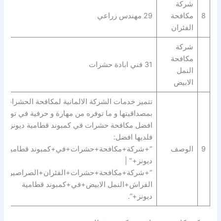
شركة
8
مكافحة
29 مهندس زراعي
الفئران
شركة
مكافحة
31 فني ابادة حشرات
النمل
الابيض
تتميز خدمات الشركة الالمانية لمكافحة الحشرات
بمصداقيتها و ما توفره من مهارة و حرفية في توفير
افضل مكافحة حشرات في كمبوند قطامية ديونز
فلديها افضل:
9
الوصف
“+شركة+مكافحة+حشرات+في+كمبوند قطامية
ديونز+” |
“+شركة+مكافحة+حشرات+الفئران+الصراصير+ب
الفراش+النمل الابيض+في+كمبوند قطامية
ديونز+”.