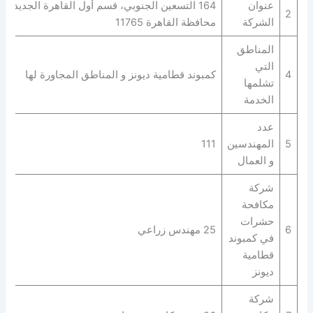
عنوان
164 التسعين الجنوبي، قسم أول القاهرة الجديدة،
2
الشركة
محافظة القاهرة‬ 11765
المناطق
التي
4
كمبوند قطامية ديونز و المناطق المجاورة لها
تشلمها
الخدمة
عدد
5
المهندسين
111
و العمال
شركة
مكافحة
حشرات
6
25 مهندس زراعي
في كمبوند
قطامية
ديونز
شركة