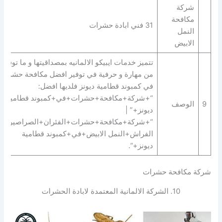
شركة
مكافحة
31 فني ابادة حشرات
النمل
الابيض
تتميز خدمات ايبيكو الالمانيه بمصداقيتها و ما توفره
من مهارة و حرفية في توفير افضل مكافحة حشرات
في كمبوند قطامية ديونز فلديها افضل:
“+شركة+مكافحة+حشرات+في+كمبوند قطامية
9
الوصف
ديونز+” |
“+شركة+مكافحة+حشرات+الفئران+الصراصير+ب
الفراش+النمل الابيض+في+كمبوند قطامية
ديونز+”.
شركة مكافحة حشرات
10. الشركة الالمانية المعتمدة لابادة الحشرات