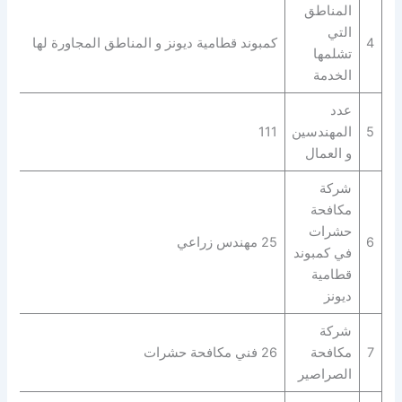
المناطق
التي
4
كمبوند قطامية ديونز و المناطق المجاورة لها
تشلمها
الخدمة
عدد
5
المهندسين
111
و العمال
شركة
مكافحة
حشرات
6
25 مهندس زراعي
في كمبوند
قطامية
ديونز
شركة
7
مكافحة
26 فني مكافحة حشرات
الصراصير