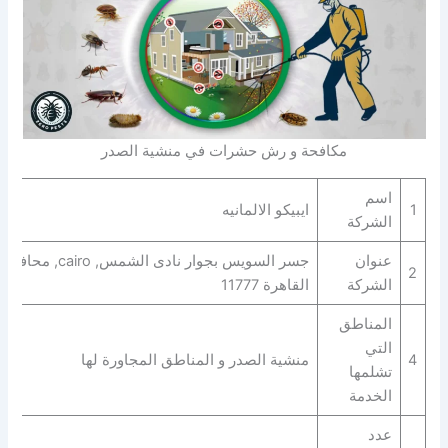
مكافحة و رش حشرات في منشية الصدر
اسم
1
ايبيكو الالمانيه
الشركة
عنوان
جسر السويس بجوار نادى الشمس, cairo, محافظة
2
الشركة
القاهرة‬ 11777
المناطق
التي
4
منشية الصدر و المناطق المجاورة لها
تشلمها
الخدمة
عدد