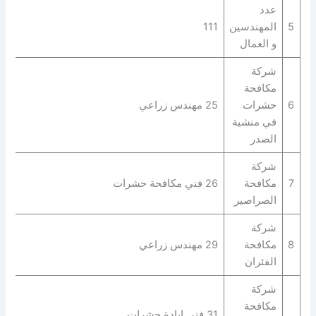
عدد
5
المهندسين
111
و العمال
شركة
مكافحة
6
حشرات
25 مهندس زراعي
في منشية
الصدر
شركة
7
مكافحة
26 فني مكافحة حشرات
الصراصير
شركة
8
مكافحة
29 مهندس زراعي
الفئران
شركة
مكافحة
31 فني ابادة حشرات