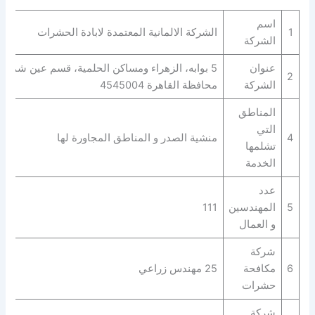
اسم
1
الشركة الالمانية المعتمدة لابادة الحشرات
الشركة
عنوان
5 بوابه، الزهراء ومساكن الحلمية، قسم عين شمس
2
الشركة
محافظة القاهرة‬ 4545004
المناطق
التي
4
منشية الصدر و المناطق المجاورة لها
تشلمها
الخدمة
عدد
5
المهندسين
111
و العمال
شركة
6
مكافحة
25 مهندس زراعي
حشرات
شركة