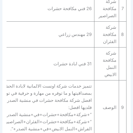
شركة
7
مكافحة
26 فني مكافحة حشرات
الصراصير
شركة
8
مكافحة
29 مهندس زراعي
الفئران
شركة
مكافحة
31 فني ابادة حشرات
النمل
الابيض
تتميز خدمات شركة اونست الالمانية لابادة الحشرا
بمصداقيتها و ما توفره من مهارة و حرفية في توفير
افضل شركة مكافحة حشرات في منشية الصدر
9
الوصف
فلديها افضل:
“+شركة+مكافحة+حشرات+في+منشية الصدر+” |
“+شركة+مكافحة+حشرات+الفئران+الصراصير+ب
الفراش+النمل الابيض+في+منشية الصدر+”.