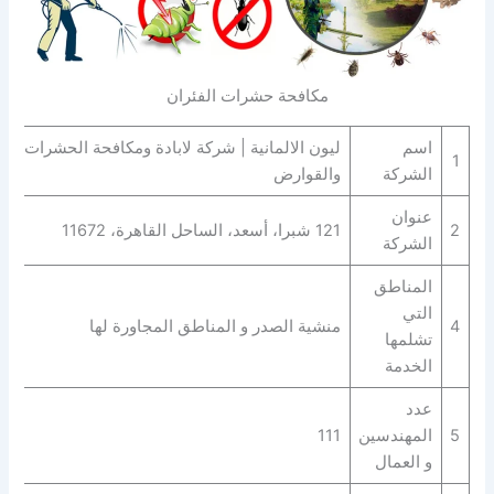
مكافحة حشرات الفئران
اسم
ليون الالمانية | شركة لابادة ومكافحة الحشرات
1
الشركة
والقوارض
عنوان
2
121 شبرا، أسعد، الساحل القاهرة، 11672
الشركة
المناطق
التي
4
منشية الصدر و المناطق المجاورة لها
تشلمها
الخدمة
عدد
5
المهندسين
111
و العمال