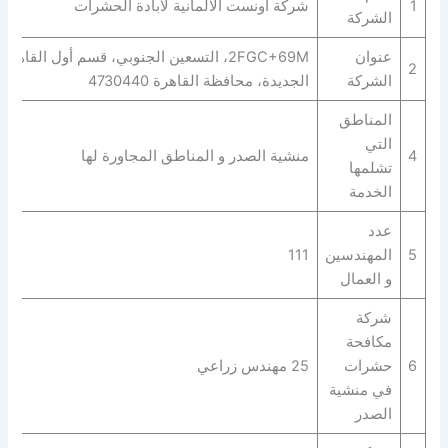
1
شركة اونست الالمانية لابادة الحشرات
الشركة
عنوان
2FGC+69M، التسعين الجنوبي، قسم أول القاهرة
2
الشركة
الجديدة، محافظة القاهرة‬ 4730440
المناطق
التي
4
منشية الصدر و المناطق المجاورة لها
تشلمها
الخدمة
عدد
5
المهندسين
111
و العمال
شركة
مكافحة
6
حشرات
25 مهندس زراعي
في منشية
الصدر