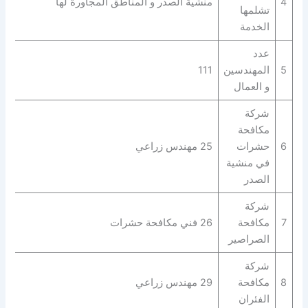
4
منشية الصدر و المناطق المجاورة لها
تشلمها
الخدمة
عدد
5
المهندسين
111
و العمال
شركة
مكافحة
6
حشرات
25 مهندس زراعي
في منشية
الصدر
شركة
7
مكافحة
26 فني مكافحة حشرات
الصراصير
شركة
8
مكافحة
29 مهندس زراعي
الفئران