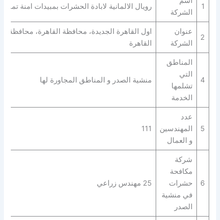
اسم
1
رويال الالمانية لابادة الحشرات بمبيدات امنة تماما
الشركة
عنوان
اول القاهرة الجديدة، محافظة القاهرة‬، محافظة
2
الشركة
القاهرة‬
المناطق
التي
4
منشية الصدر و المناطق المجاورة لها
تشلمها
الخدمة
عدد
5
المهندسين
111
و العمال
شركة
مكافحة
6
حشرات
25 مهندس زراعي
في منشية
الصدر