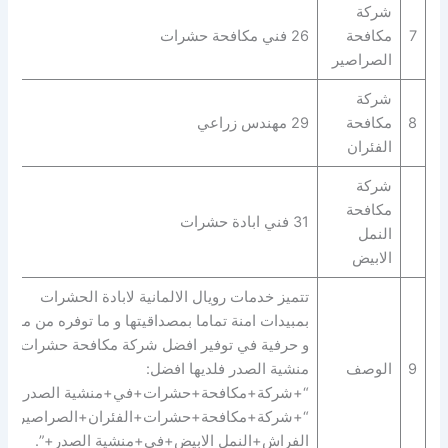
شركة
7
مكافحة
26 فني مكافحة حشرات
الصراصير
شركة
8
مكافحة
29 مهندس زراعي
الفئران
شركة
مكافحة
31 فني ابادة حشرات
النمل
الابيض
تتميز خدمات رويال الالمانية لابادة الحشرات
بمبيدات امنة تماما بمصداقيتها و ما توفره من مهارة
و حرفية في توفير افضل شركة مكافحة حشرات في
9
الوصف
منشية الصدر فلديها افضل:
“+شركة+مكافحة+حشرات+في+منشية الصدر+” |
“+شركة+مكافحة+حشرات+الفئران+الصراصير+ب
الفراش+النمل الابيض+في+منشية الصدر+”.