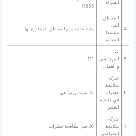
الشركة
11865
المناطق
التي
4
منشية الصدر و المناطق المجاورة لها
تشلمها
الخدمة
عدد
5
المهندسين
111
و العمال
شركة
مكافحة
6
حشرات
25 مهندس زراعي
في منشية
الصدر
شركة
7
مكافحة
26 فني مكافحة حشرات
الصراصير