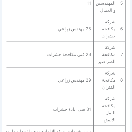
5
المهندسين
111
و العمال
شركة
6
مكافحة
25 مهندس زراعي
حشرات
شركة
7
مكافحة
26 فني مكافحة حشرات
الصراصير
شركة
8
مكافحة
29 مهندس زراعي
الفئران
شركة
مكافحة
31 فني ابادة حشرات
النمل
الابيض
تتميز خدمات ايبيكو الالمانيه بمصداقيتها و ما توفره