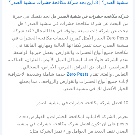
منشية الصدر؟ | 3. اين تجد شركة مكافحة حشرات منشية الصدر؟
شركه مكافحه حشرات في منشية الصدر
هل تجد نفسك في حيرة
من البحث عن شركة مكافحة حشرات في منشية الصدر؟ هل
تبحث عن شركة ذات سمعة موثوقة في هذا المجال؟ تُعد شركة
Zero Pests الخيار الأمثل كمزود لخدمات مكافحة الحشرات في
منشية الصدر، حيث تتميز بكفاءتها العالية ومهارتها الفائقة في
مكافحة جميع أنواع الحشرات والقوارض. بفضل خبرتها الواسعة،
تقدم الشركة حلولًا فعالة لمشاكل النمل الأبيض، الفئران، العناكب،
الصراصير، القراد، بق الفراش، البرص، الأبراص، السحالي،
الثعابين، والعتة. تقدم
Zero Pests
خدمة شاملة وشديدة الاحترافية
لإبادة جميع أنواع الحشرات والقوارض والزواحف، مما يجعلها
الخيار الأفضل لك في منشية الصدر.
10 افضل شركة مكافحة حشرات في منشية الصدر
تحرص الشركة الالمانية لمكافحة الحشرات و القوارض zero
pests على ان تكون افضل شركه مكافحه حشرات في منشية
الصدر. تقف العديد من العوامل وراء تميز الشركة مثل: