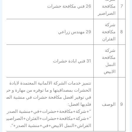
7
مكافحة
26 فني مكافحة حشرات
الصراصير
شركة
8
مكافحة
29 مهندس زراعي
الفئران
شركة
مكافحة
31 فني ابادة حشرات
النمل
الابيض
تتميز خدمات الشركة الالمانية المعتمدة لابادة
الحشرات بمصداقيتها و ما توفره من مهارة و حرفية
في توفير افضل مكافحة حشرات في منشية الصدر
9
الوصف
فلديها افضل:
“+شركة+مكافحة+حشرات+في+منشية الصدر+” |
“+شركة+مكافحة+حشرات+الفئران+الصراصير+ب
الفراش+النمل الابيض+في+منشية الصدر+”.