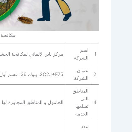
مكافحة 
اسم
1
مركز باير الالماني لمكافحة الحش
الشركة
عنوان
2
2C2J+F75، بلوك 36، قسم أول القاهرة الجديدة، محافظة القاهرة‬ 4722521
الشركة
المناطق
التي
4
الحامول و المناطق المجاورة لها
تشلمها
الخدمة
عدد