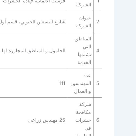
1
فرست الالمانية لإبادة الحشرات
الشركة
عنوان
2
شارع التسعين الجنوبي، قسم أول الق‬
الشركة
المناطق
التي
4
الحامول و المناطق المجاورة لها
تشلمها
الخدمة
عدد
5
المهندسين
111
و العمال
شركة
مكافحة
6
حشرات
25 مهندس زراعي
في
الحامول