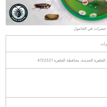
حشرات في الحامول
رات