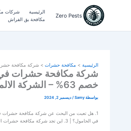
خطي
لى
الرئيسية
شركات مك
Zero Pests
لمحتوى
مكافحة بق الفراش​
الرئيسية
مكافحة حشرات
شركة مكافحة حشرات في الحامول 029290555
خصم 63% – الشركة الالمانية
بواسطة
Samy
/
ديسمبر 2, 2024
في الحامول؟ | 3. اين تجد شركة مكافحة حشرات الحامول؟