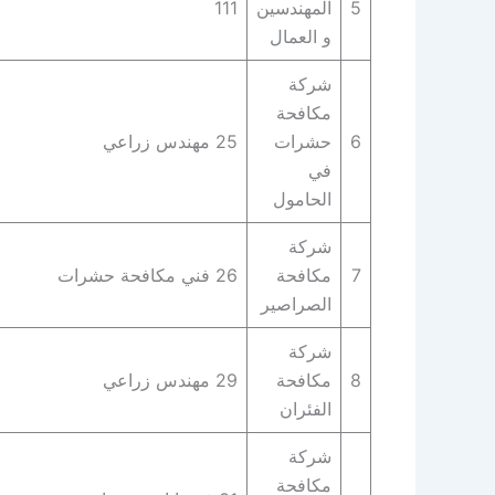
5
المهندسين
111
و العمال
شركة
مكافحة
6
حشرات
25 مهندس زراعي
في
الحامول
شركة
7
مكافحة
26 فني مكافحة حشرات
الصراصير
شركة
8
مكافحة
29 مهندس زراعي
الفئران
شركة
مكافحة