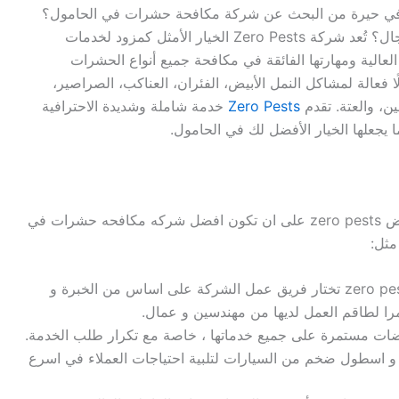
ي حيرة من البحث عن شركة مكافحة حشرات في الحامول؟
هل تبحث عن شركة ذات سمعة موثوقة في هذا المجال؟ تُعد شركة Zero Pests الخيار الأمثل كمزود لخدمات
عالية ومهارتها الفائقة في مكافحة جميع أنواع الحشرات
 فعالة لمشاكل النمل الأبيض، الفئران، العناكب، الصراصير،
ين، والعتة. تقدم
Zero Pests
خدمة شاملة وشديدة الاحترافية
 يجعلها الخيار الأفضل لك في الحامول.
تحرص الشركة الالمانية لمكافحة الحشرات و القوارض zero pests على ان تكون افضل شركه مكافحه حشرات في
مثل:
الشركة الالمانية لابادة الحشرات في الحامول zero pests تختار فريق عمل الشركة على اساس من الخبرة و
تمرا لطاقم العمل لديها من مهندسين و عمال.
ات مستمرة على جميع خدماتها ، خاصة مع تكرار طلب الخدمة.
zero pe امكانيات هائلة ، و اسطول ضخم من السيارات لتلبية احتياجات العملاء في اسرع