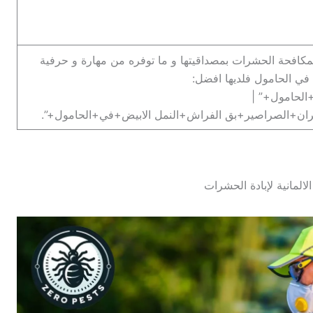
لمكافحة الحشرات بمصداقيتها و ما توفره من مهارة و حرفية
ي الحامول فلديها افضل:
حامول+” |
ن+الصراصير+بق الفراش+النمل الابيض+في+الحامول+”.