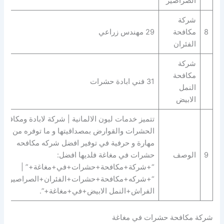
الصراصير
شركة
8
مكافحة
29 مهندس زراعي
الفئران
شركة
مكافحة
31 فني ابادة حشرات
النمل
الابيض
تتميز خدمات ليون الالمانية | شركة لابادة ومكافحة
الحشرات والقوارض بمصداقيتها و ما توفره من
مهارة و حرفية في توفير افضل شركه مكافحه
9
الوصف
حشرات في مغاغة فلديها افضل:
“+شركة+مكافحة+حشرات+في+مغاغة+” |
“+شركه+مكافحة+حشرات+الفئران+الصراصير+ب
الفراش+النمل الابيض+في+مغاغة+”.
شركة مكافحة حشرات في مغاغة