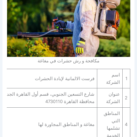
مكافحة و رش حشرات في مغاغة
اسم
1
فرست الالمانية لإبادة الحشرات
الشركة
عنوان
شارع التسعين الجنوبي، قسم أول القاهرة الجديدة،
2
الشركة
محافظة القاهرة‬ 4730110
المناطق
التي
4
مغاغة و المناطق المجاورة لها
تشلمها
الخدمة