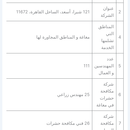
عنوان
2
121 شبرا، أسعد، الساحل القاهرة، 11672
الشركة
المناطق
التي
4
مغاغة و المناطق المجاورة لها
تشلمها
الخدمة
عدد
5
المهندسين
111
و العمال
شركة
مكافحة
6
25 مهندس زراعي
حشرات
في مغاغة
شركة
7
مكافحة
26 فني مكافحة حشرات