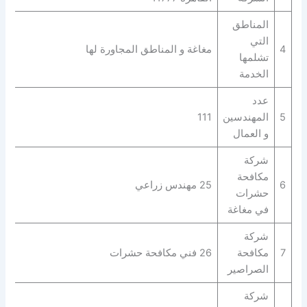
المناطق
التي
4
مغاغة و المناطق المجاورة لها
تشلمها
الخدمة
عدد
5
المهندسين
111
و العمال
شركة
مكافحة
6
25 مهندس زراعي
حشرات
في مغاغة
شركة
7
مكافحة
26 فني مكافحة حشرات
الصراصير
شركة