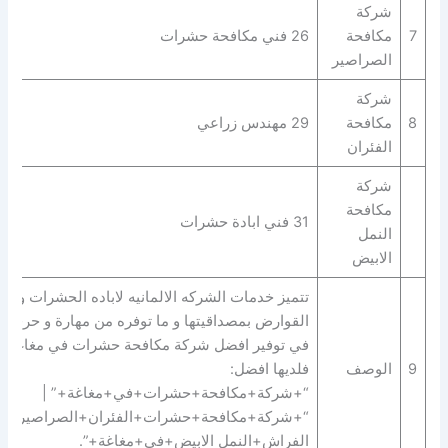
شركة
7
مكافحة
26 فني مكافحة حشرات
الصراصير
شركة
8
مكافحة
29 مهندس زراعي
الفئران
شركة
مكافحة
31 فني ابادة حشرات
النمل
الابيض
تتميز خدمات الشركه الالمانيه لاباده الحشرات و
القوارض بمصداقيتها و ما توفره من مهارة و حرفية
في توفير افضل شركة مكافحة حشرات في مغاغة
9
الوصف
فلديها افضل:
“+شركة+مكافحة+حشرات+في+مغاغة+” |
“+شركة+مكافحة+حشرات+الفئران+الصراصير+ب
الفراش+النمل الابيض+في+مغاغة+”.