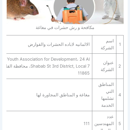
مكافحة و رش حشرات في مغاغة
اسم
1
الالمانيه لاباده الحشرات والقوارض‎‎‎
الشركة
Youth Association for Development، 24 Al
عنوان
2
Shabab St 3rd District, Local 7، محافظة القاهر‬
الشركة
11865
المناطق
التي
4
مغاغة و المناطق المجاورة لها
تشلمها
الخدمة
عدد
5
المهندسين
111