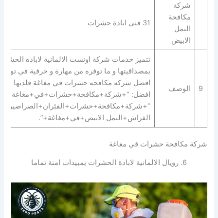
شركة
مكافحة
31 فني ابادة حشرات
النمل
الابيض
تتميز خدمات شركة اونست الالمانية لابادة الحشرا
بمصداقيتها و ما توفره من مهارة و حرفية في توفير
افضل شركه مكافحه حشرات في مغاغة فلديها
9
الوصف
افضل: “+شركة+مكافحة+حشرات+في+مغاغة+” |
“+شركة+مكافحة+حشرات+الفئران+الصراصير+ب
الفراش+النمل الابيض+في+مغاغة+”.
شركة مكافحة حشرات في مغاغة
6. رويال الالمانية لابادة الحشرات بمبيدات امنة تماما