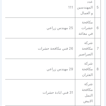
عدد
5
المهندسين
111
و العمال
مكافحة
6
حشرات
25 مهندس زراعي
في مغاغة
شركة
7
مكافحة
26 فني مكافحة حشرات
الصراصير
شركة
8
مكافحة
29 مهندس زراعي
الفئران
شركة
مكافحة
31 فني ابادة حشرات
النمل
الابيض