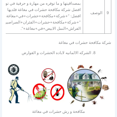
بمصداقيتها و ما توفره من مهارة و حرفية في توفير
افضل شركة مكافحة حشرات في مغاغة فلديها
9
الوصف
افضل: “+شركة+مكافحة+حشرات+في+مغاغة+” |
“+شركة+مكافحة+حشرات+الفئران+الصراصير+ب
الفراش+النمل الابيض+في+مغاغة+”.
شركة مكافحة حشرات في مغاغة
8. الشركه الالمانيه لاباده الحشرات و القوارض
مكافحة و رش حشرات في مغاغة