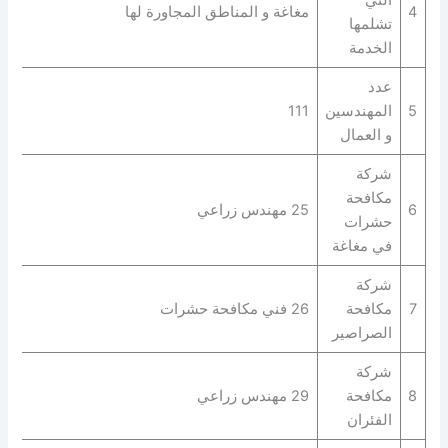
4
مغاغة و المناطق المجاورة لها
تشلمها
الخدمة
عدد
5
المهندسين
111
و العمال
شركة
مكافحة
6
25 مهندس زراعي
حشرات
في مغاغة
شركة
7
مكافحة
26 فني مكافحة حشرات
الصراصير
شركة
8
مكافحة
29 مهندس زراعي
الفئران