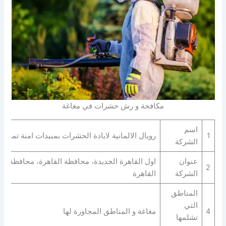
مكافحة و رش حشرات في مغاغة
اسم
1
رويال الالمانية لابادة الحشرات بمبيدات امنة تماما
الشركة
عنوان
اول القاهرة الجديدة، محافظة القاهرة‬، محافظة
2
الشركة
القاهرة‬
المناطق
التي
4
مغاغة و المناطق المجاورة لها
تشلمها