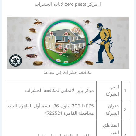
1. مركز zero pests لاباده الحشرات
مكافحة حشرات في مغاغة
اسم
1
مركز باير الالماني لمكافحة الحشرات
الشركة
عنوان
2C2J+F75، بلوك 36، قسم أول القاهرة الجديدة،
2
الشركة
محافظة القاهرة‬ 4722521
المناطق
التي
4
مغاغة و المناطق المجاورة لها