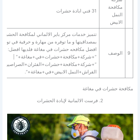
مكافحة
31 فني ابادة حشرات
النمل
الابيض
تتميز خدمات مركز باير الالماني لمكافحة الحشرات
بمصداقيتها و ما توفره من مهارة و حرفية في توفير
افضل مكافحه حشرات في مغاغة فلديها افضل:
9
الوصف
“+شركة+مكافحة+حشرات+في+مغاغة+” |
“+شركة+مكافحة+حشرات+الفئران+الصراصير+ب
الفراش+النمل الابيض+في+مغاغة+”.
مكافحة حشرات في مغاغة
2. فرست الالمانية لإبادة الحشرات