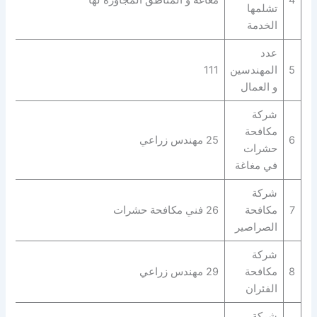
تشلمها
الخدمة
عدد
5
المهندسين
111
و العمال
شركة
مكافحة
6
25 مهندس زراعي
حشرات
في مغاغة
شركة
7
مكافحة
26 فني مكافحة حشرات
الصراصير
شركة
8
مكافحة
29 مهندس زراعي
الفئران
شركة