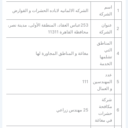
اسم
1
الشركه الالمانيه لاباده الحشرات و القوارض
الشركة
عنوان
253عباس العقاد، المنطقة الأولى، مدينة نصر،
2
الشركة
محافظة القاهرة‬ 11311
المناطق
التي
4
مغاغة و المناطق المجاورة لها
تشلمها
الخدمة
عدد
5
المهندسين
111
و العمال
شركة
مكافحة
6
25 مهندس زراعي
حشرات
في مغاغة