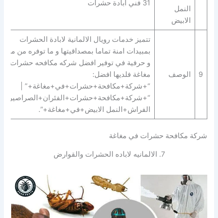
31 فني ابادة حشرات
النمل
الابيض
تتميز خدمات رويال الالمانية لابادة الحشرات
بمبيدات امنة تماما بمصداقيتها و ما توفره من مهارة
و حرفية في توفير افضل شركه مكافحه حشرات في
9
الوصف
مغاغة فلديها افضل:
“+شركة+مكافحة+حشرات+في+مغاغة+” |
“+شركة+مكافحة+حشرات+الفئران+الصراصير+ب
الفراش+النمل الابيض+في+مغاغة+”.
شركة مكافحة حشرات في مغاغة
7. الالمانيه لاباده الحشرات والقوارض‎‎‎