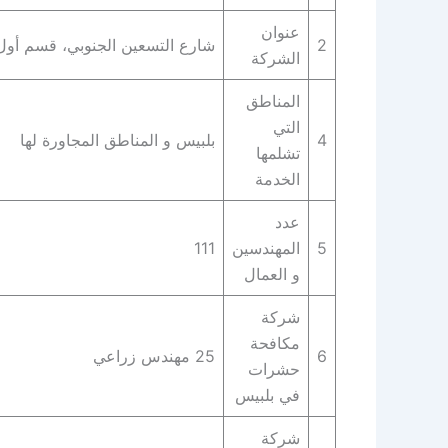
عنوان
2
شارع التسعين الجنوبي، قسم أول الق‬
الشركة
المناطق
التي
4
بلبيس و المناطق المجاورة لها
تشلمها
الخدمة
عدد
5
المهندسين
111
و العمال
شركة
مكافحة
6
25 مهندس زراعي
حشرات
في بلبيس
شركة