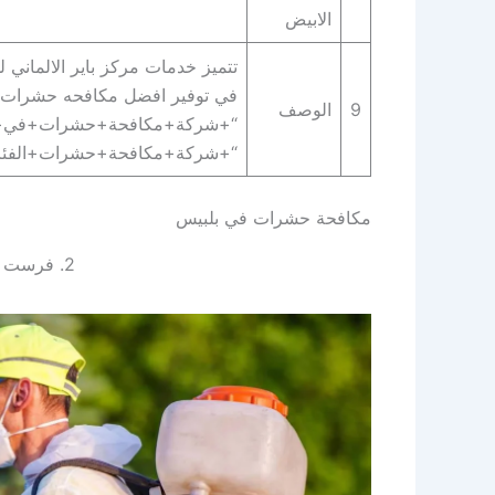
الابيض
تتميز خدمات مركز باير الالماني 
في توفير افضل مكافحه حشرات ف
9
الوصف
“+شركة+مكافحة+حشرات+في+ب
“+شركة+مكافحة+حشرات+الفئرا
مكافحة حشرات في بلبيس
2. فرست الالمانية لإبادة الحشرات