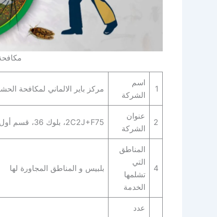
مكافحة
اسم
1
مركز باير الالماني لمكافحة الحش
الشركة
عنوان
2
2C2J+F75، بلوك 36، قسم أول القاهرة الجديدة، محافظة القاهرة‬ 4722521
الشركة
المناطق
التي
4
بلبيس و المناطق المجاورة لها
تشلمها
الخدمة
عدد