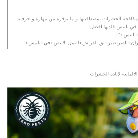
لمكافحة الحشرات بمصداقيتها و ما توفره من مهارة و حرفية
ي بلبيس فلديها افضل:
لبيس+” |
ن+الصراصير+بق الفراش+النمل الابيض+في+بلبيس+”.