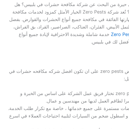
حيرة من البحث عن شركة مكافحة حشرات في بلبيس؟ هل
تبحث عن شركة ذات سمعة موثوقة في هذا المجال؟ تُعد شركة Zero Pests الخيار الأمثل كمزود لخدمات مكافحة
هارتها الفائقة في مكافحة جميع أنواع الحشرات والقوارض. بفضل
نمل الأبيض، الفئران، العناكب، الصراصير، القراد، بق الفراش،
Zero Pe
خدمة شاملة وشديدة الاحترافية لإبادة جميع أنواع
لأفضل لك في بلبيس.
تحرص الشركة الالمانية لمكافحة الحشرات و القوارض zero pests على ان تكون افضل شركه مكافحه حشرات في
ل:
الشركة الالمانية لابادة الحشرات في بلبيس zero pests تختار فريق عمل الشركة على اساس من الخبرة و
تمرا لطاقم العمل لديها من مهندسين و عمال.
ات مستمرة على جميع خدماتها ، خاصة مع تكرار طلب الخدمة.
zero pe امكانيات هائلة ، و اسطول ضخم من السيارات لتلبية احتياجات العملاء في اسرع