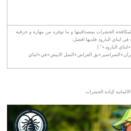
 لمكافحة الحشرات بمصداقيتها و ما توفره من مهارة و حرفية
 ايتاي البارود فلديها افضل:
اي البارود+” |
ن+الصراصير+بق الفراش+النمل الابيض+في+ايتاي