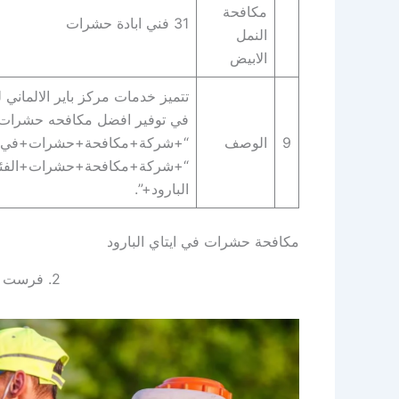
مكافحة
31 فني ابادة حشرات
النمل
الابيض
تتميز خدمات مركز باير الالماني
في توفير افضل مكافحه حشرات في
9
الوصف
“+شركة+مكافحة+حشرات+في+ايت
“+شركة+مكافحة+حشرات+الفئرا
البارود+”.
مكافحة حشرات في ايتاي البارود
2. فرست الالمانية لإبادة الحشرات