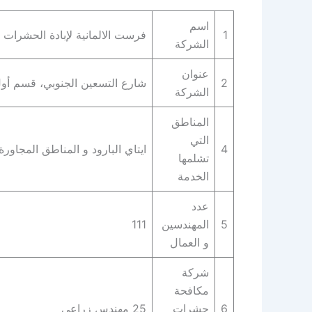
اسم
1
فرست الالمانية لإبادة الحشرات
الشركة
عنوان
2
شارع التسعين الجنوبي، قسم أول الق‬
الشركة
المناطق
التي
4
ايتاي البارود و المناطق المجاورة 
تشلمها
الخدمة
عدد
5
المهندسين
111
و العمال
شركة
مكافحة
6
حشرات
25 مهندس زراعي