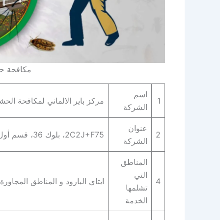
مكافحة حش
اسم
1
مركز باير الالماني لمكافحة الح
الشركة
عنوان
2
2C2J+F75، بلوك 36، قسم أول القاهرة الجديدة، محافظة القاهرة‬ 4722521
الشركة
المناطق
التي
4
ايتاي البارود و المناطق المجاورة 
تشلمها
الخدمة