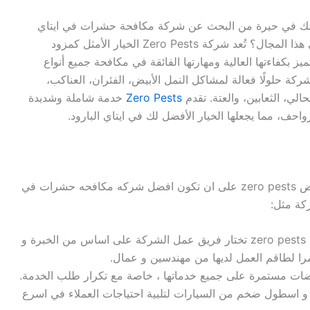
ك في حيرة من البحث عن شركة مكافحة حشرات في ايتاي
البارود؟ هل تبحث عن شركة ذات سمعة موثوقة في هذا المجال؟ تُعد شركة Zero Pests الخيار الأمثل كمزود
 بكفاءتها العالية ومهارتها الفائقة في مكافحة جميع أنواع
كة حلولًا فعالة لمشاكل النمل الأبيض، الفئران، العناكب،
لي، الثعابين، والعتة. تقدم
Zero Pests
خدمة شاملة وشديدة
واحف، مما يجعلها الخيار الأفضل لك في ايتاي البارود.
تحرص الشركة الالمانية لمكافحة الحشرات و القوارض zero pests على ان تكون افضل شركه مكافحه حشرات في
ركة مثل:
الشركة الالمانية لابادة الحشرات في ايتاي البارود zero pests تختار فريق عمل الشركة على اساس من الخبرة و
تمرا لطاقم العمل لديها من مهندسين و عمال.
ات مستمرة على جميع خدماتها ، خاصة مع تكرار طلب الخدمة.
zero pe امكانيات هائلة ، و اسطول ضخم من السيارات لتلبية احتياجات العملاء في اسرع