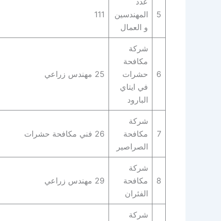
عدد
5
المهندسين
111
و العمال
شركة
مكافحة
6
حشرات
25 مهندس زراعي
في ايتاي
البارود
شركة
7
مكافحة
26 فني مكافحة حشرات
الصراصير
شركة
8
مكافحة
29 مهندس زراعي
الفئران
شركة